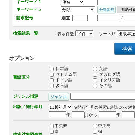
キーワード４
キーワード５
/
請求記号
別置
検索結果一覧
表示件数
ソート順
オプション
日本語
英語
ベトナム語
タガログ語
言語区分
ドイツ語
イタリア語
多言語
その他
ジャンル指定
出版／発行年月
※発行年月の検索は雑誌のみ対
年
月から
年
中央般
中央児
南
栂
検索対象図書館