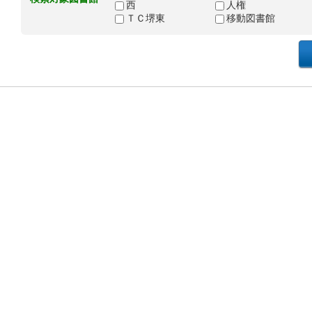
西
人権
ＴＣ堺東
移動図書館