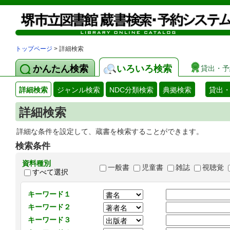
トップページ
> 詳細検索
かんたん検索
いろいろ検索
貸出・予
詳細検索
ジャンル検索
NDC分類検索
典拠検索
貸出
詳細検索
詳細な条件を設定して、蔵書を検索することができます。
検索条件
資料種別
一般書
児童書
雑誌
視聴覚
すべて選択
キーワード１
キーワード２
キーワード３