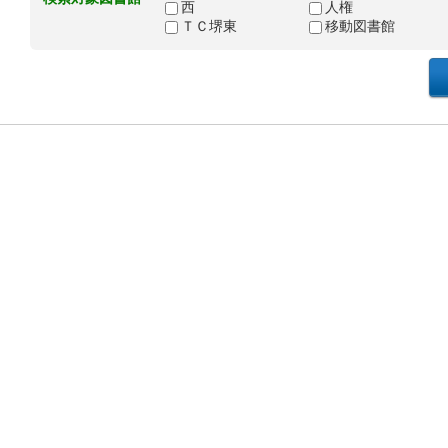
西
人権
ＴＣ堺東
移動図書館