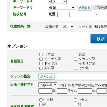
キーワード４
キーワード５
/
請求記号
別置
検索結果一覧
表示件数
ソート順
オプション
日本語
英語
ベトナム語
タガログ語
言語区分
ドイツ語
イタリア語
多言語
その他
ジャンル指定
出版／発行年月
※発行年月の検索は雑誌のみ対
年
月から
年
中央般
中央児
南
栂
検索対象図書館