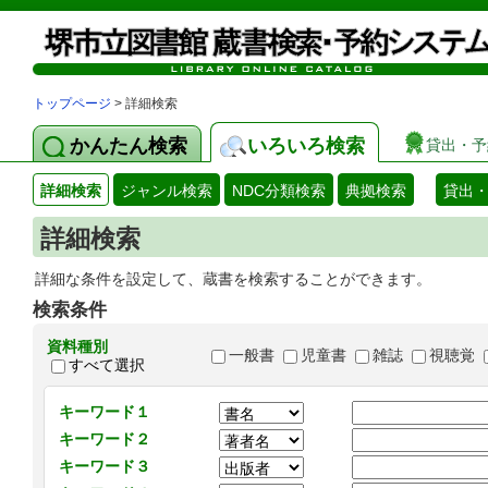
トップページ
> 詳細検索
かんたん検索
いろいろ検索
貸出・予
詳細検索
ジャンル検索
NDC分類検索
典拠検索
貸出
詳細検索
詳細な条件を設定して、蔵書を検索することができます。
検索条件
資料種別
一般書
児童書
雑誌
視聴覚
すべて選択
キーワード１
キーワード２
キーワード３