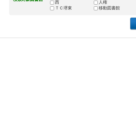
西
人権
ＴＣ堺東
移動図書館