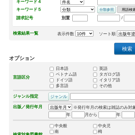
キーワード４
キーワード５
/
請求記号
別置
検索結果一覧
表示件数
ソート順
オプション
日本語
英語
ベトナム語
タガログ語
言語区分
ドイツ語
イタリア語
多言語
その他
ジャンル指定
出版／発行年月
※発行年月の検索は雑誌のみ対
年
月から
年
中央般
中央児
南
栂
検索対象図書館