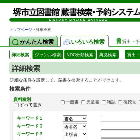
トップページ
> 詳細検索
かんたん検索
いろいろ検索
貸出・予
詳細検索
ジャンル検索
NDC分類検索
典拠検索
貸出
詳細検索
詳細な条件を設定して、蔵書を検索することができます。
検索条件
資料種別
一般書
児童書
雑誌
視聴覚
すべて選択
キーワード１
キーワード２
キーワード３