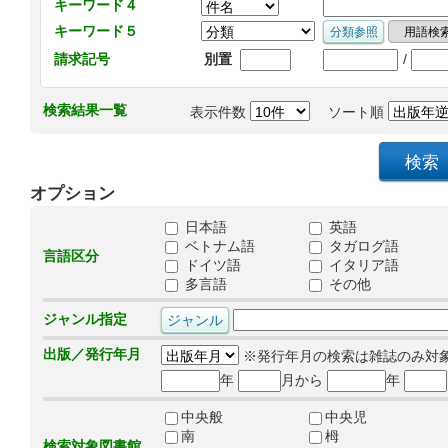
キーワード４
キーワード５
/
請求記号
別置
検索結果一覧
表示件数
ソート順
オプション
日本語
英語
ベトナム語
タガログ語
言語区分
ドイツ語
イタリア語
多言語
その他
ジャンル指定
出版／発行年月
※発行年月の検索は雑誌のみ対
年
月から
年
中央般
中央児
南
栂
検索対象図書館