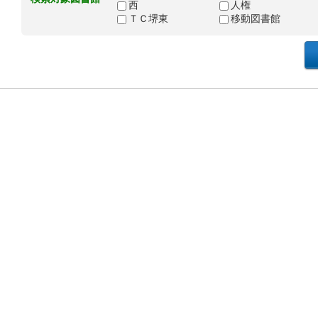
西
人権
ＴＣ堺東
移動図書館