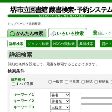
トップページ
> 詳細検索
かんたん検索
いろいろ検索
貸出・予
詳細検索
ジャンル検索
NDC分類検索
典拠検索
貸出
詳細検索
詳細な条件を設定して、蔵書を検索することができます。
検索条件
資料種別
一般書
児童書
雑誌
視聴覚
すべて選択
キーワード１
キーワード２
キーワード３