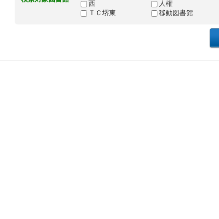
西
人権
ＴＣ堺東
移動図書館