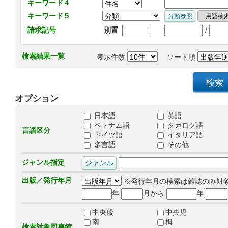
キーワード４
キーワード５
/
請求記号
別置
検索結果一覧
表示件数
ソート順
オプション
日本語
英語
ベトナム語
タガログ語
言語区分
ドイツ語
イタリア語
多言語
その他
ジャンル指定
出版／発行年月
※発行年月の検索は雑誌のみ対
年
月から
年
中央般
中央児
南
栂
検索対象図書館