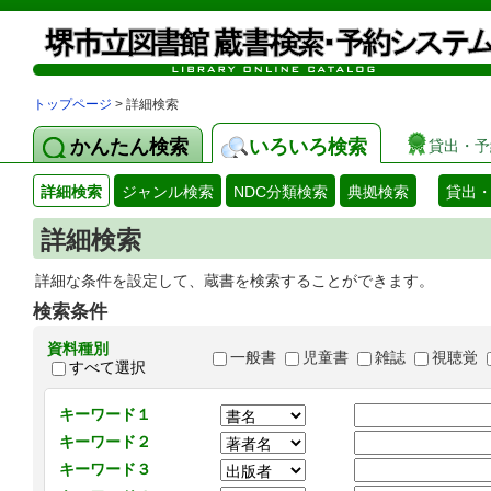
トップページ
> 詳細検索
かんたん検索
いろいろ検索
貸出・予
詳細検索
ジャンル検索
NDC分類検索
典拠検索
貸出
詳細検索
詳細な条件を設定して、蔵書を検索することができます。
検索条件
資料種別
一般書
児童書
雑誌
視聴覚
すべて選択
キーワード１
キーワード２
キーワード３