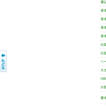
書
著
著
著
著
出
出
ペ
大
IS
分
書