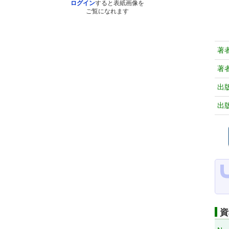
ログイン
すると表紙画像を
ご覧になれます
著
著
出
出
資