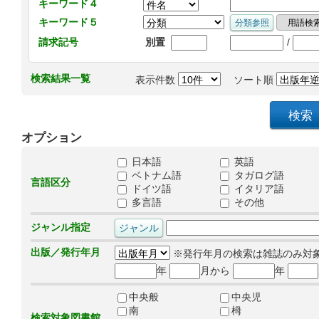
キーワード４
キーワード５
/
請求記号
別置
検索結果一覧
表示件数
ソート順
オプション
日本語
英語
ベトナム語
タガログ語
言語区分
ドイツ語
イタリア語
多言語
その他
ジャンル指定
出版／発行年月
※発行年月の検索は雑誌のみ対
年
月から
年
中央般
中央児
南
栂
検索対象図書館