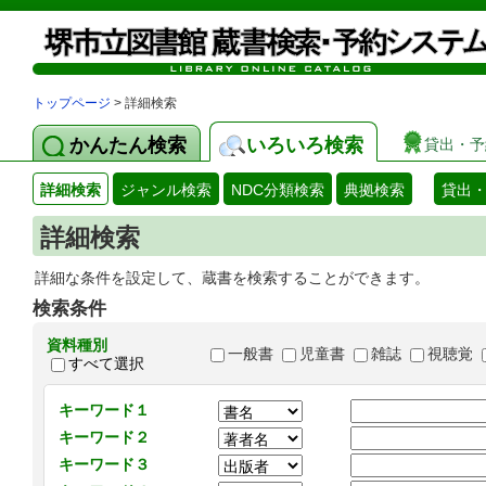
トップページ
> 詳細検索
かんたん検索
いろいろ検索
貸出・予
詳細検索
ジャンル検索
NDC分類検索
典拠検索
貸出
詳細検索
詳細な条件を設定して、蔵書を検索することができます。
検索条件
資料種別
一般書
児童書
雑誌
視聴覚
すべて選択
キーワード１
キーワード２
キーワード３