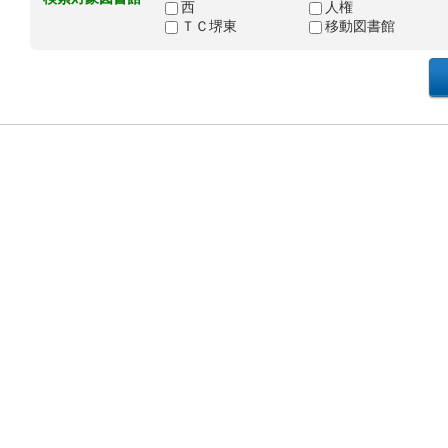
西
人権
ＴＣ堺東
移動図書館