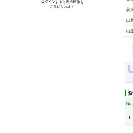
ログイン
すると表紙画像を
ご覧になれます
著
出
出
資
No.
1