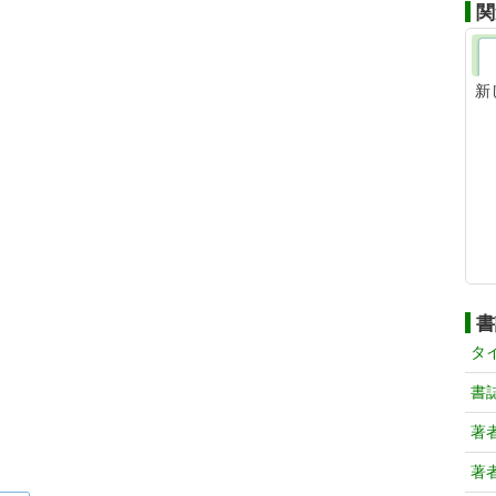
関
新
書
タ
書
著
著