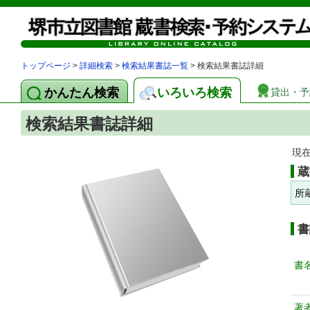
トップページ
>
詳細検索
>
検索結果書誌一覧
> 検索結果書誌詳細
かんたん検索
いろいろ検索
貸出・予
検索結果書誌詳細
現
蔵
所
書
書
著