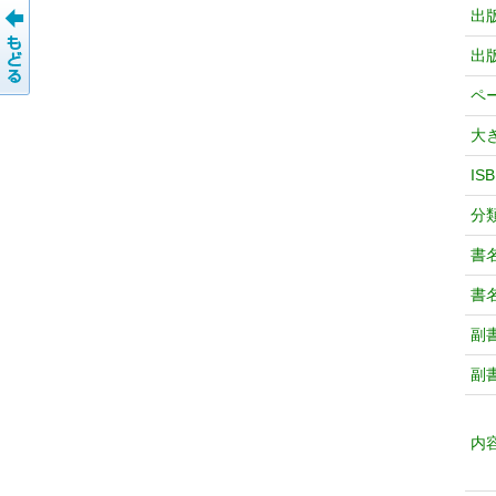
出
出
ペ
大
IS
分
書
書
副
副
内