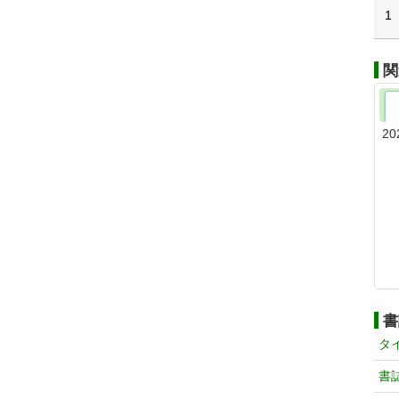
1
関
20
書
タ
書