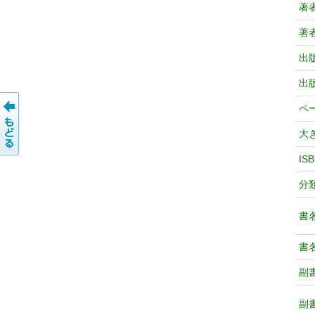
著
著
出
出
ペ
大
IS
分
書
書
副
副