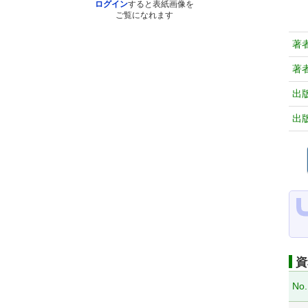
ログイン
すると表紙画像を
ご覧になれます
著
著
出
出
資
No.