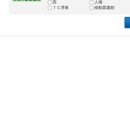
西
人権
ＴＣ堺東
移動図書館