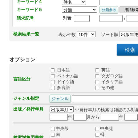
キーワード４
キーワード５
/
請求記号
別置
検索結果一覧
表示件数
ソート順
オプション
日本語
英語
ベトナム語
タガログ語
言語区分
ドイツ語
イタリア語
多言語
その他
ジャンル指定
出版／発行年月
※発行年月の検索は雑誌のみ対
年
月から
年
中央般
中央児
南
栂
検索対象図書館