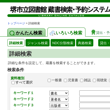
トップページ
> 詳細検索
かんたん検索
いろいろ検索
貸出・予
詳細検索
ジャンル検索
NDC分類検索
典拠検索
貸出
詳細検索
詳細な条件を設定して、蔵書を検索することができます。
検索条件
資料種別
一般書
児童書
雑誌
視聴覚
すべて選択
キーワード１
キーワード２
キーワード３