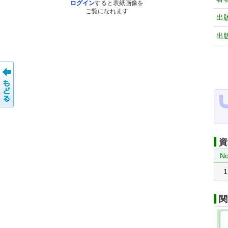
ログイン
すると表紙画像を
ご覧になれます
出
出
資
No
1
関