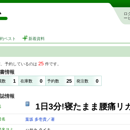
図書館 蔵書検索・予約システム
ロ
ー
約ベスト
新着資料
25
在、予約しているのは
件です。
書情報
1
0
25
0
蔵数
在庫数
予約数
発注数
誌情報
1日3分!寝たまま
名
者名
葉坂 多壱貴／著
者名ヨミ
ハサカ タイキ