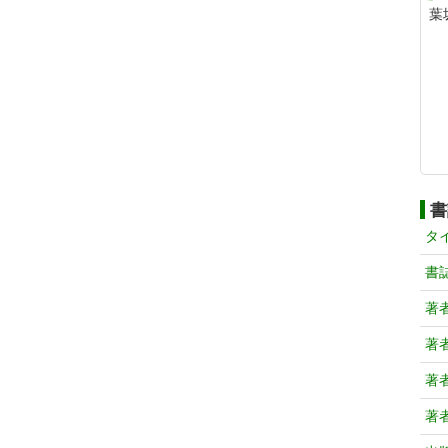
葉
書
タ
書
著
著
著
著