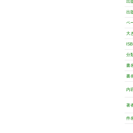
出
出
ペ
大
IS
分
書
書
内
著
件