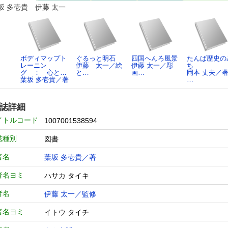
坂 多壱貴 伊藤 太一
ボディマップト
ぐるっと明石
四国へんろ風景
たんば歴史の
レーニン
伊藤 太一／絵
伊藤 太一／彫
ち
グ ： 心と…
と…
画…
岡本 丈夫／著
葉坂 多壱貴／著
…
誌詳細
イトルコード
1007001538594
誌種別
図書
者名
葉坂 多壱貴／著
者名ヨミ
ハサカ タイキ
者名
伊藤 太一／監修
者名ヨミ
イトウ タイチ