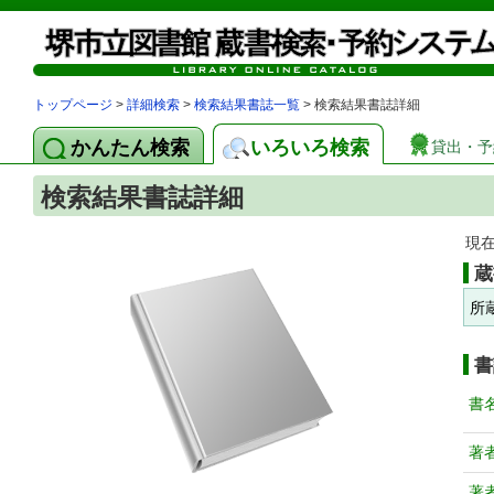
トップページ
>
詳細検索
>
検索結果書誌一覧
> 検索結果書誌詳細
かんたん検索
いろいろ検索
貸出・予
検索結果書誌詳細
現
蔵
所
書
書
著
著