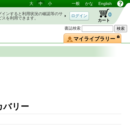
大
中
小
一般
かな
English
0
グインすると利用状況の確認等のサ
ビスを利用できます。
カート
書誌検索
マイライブラリー
腰痛リカバリー