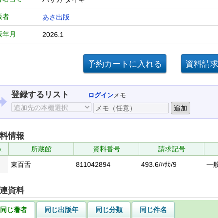
版者
あさ出版
版年月
2026.1
登録するリスト
ログイン
メモ
料情報
.
所蔵館
資料番号
請求記号
東百舌
811042894
493.6/ﾊｻｶ/9
一
連資料
同じ著者
同じ出版年
同じ分類
同じ件名