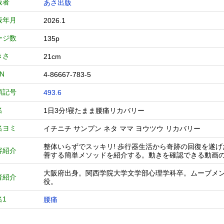
版者
あさ出版
版年月
2026.1
ージ数
135p
きさ
21cm
BN
4-86667-783-5
類記号
493.6
名
1日3分!寝たまま腰痛リカバリー
名ヨミ
イチニチ サンプン ネタ ママ ヨウツウ リカバリー
整体いらずでスッキリ! 歩行器生活から奇跡の回復を遂
容紹介
善する簡単メソッドを紹介する。動きを確認できる動画の
大阪府出身。関西学院大学文学部心理学科卒。ムーブメ
者紹介
役。
名1
腰痛