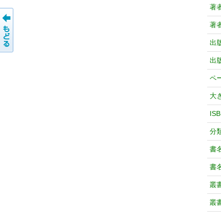
著
著
出
出
ペ
大
IS
分
書
書
叢
叢