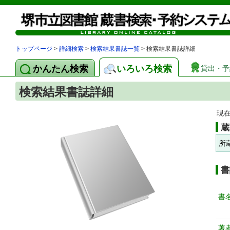
トップページ
>
詳細検索
>
検索結果書誌一覧
> 検索結果書誌詳細
かんたん検索
いろいろ検索
貸出・予
検索結果書誌詳細
現
蔵
所
書
書
著