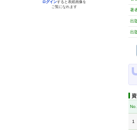
ログイン
すると表紙画像を
ご覧になれます
著
出
出
資
No.
1