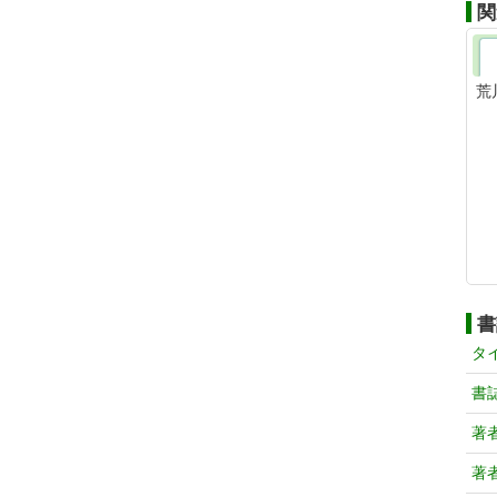
関
荒
書
タ
書
著
著