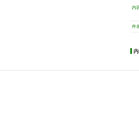
内
件
内