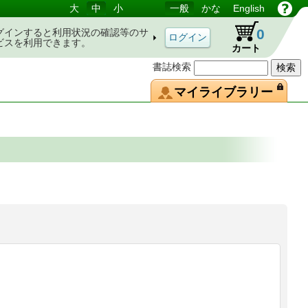
大
中
小
一般
かな
English
0
グインすると利用状況の確認等のサ
ビスを利用できます。
カート
書誌検索
マイライブラリー