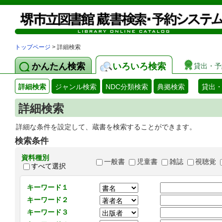
トップページ
> 詳細検索
かんたん検索
いろいろ検索
貸出・予
詳細検索
ジャンル検索
NDC分類検索
典拠検索
貸出
詳細検索
詳細な条件を設定して、蔵書を検索することができます。
検索条件
資料種別
一般書
児童書
雑誌
視聴覚
すべて選択
キーワード１
キーワード２
キーワード３