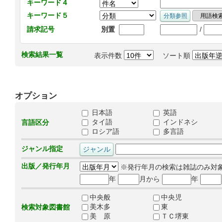
キーワード４
キーワード５
/
請求記号
別置
検索結果一覧
表示件数
ソート順
オプション
日本語
英語
タイ語
インドネシ
言語区分
ロシア語
多言語
ジャンル指定
出版／発行年月
※発行年月の検索は雑誌のみ対
年
月から
年
中央般
中央児
美木多
東
検索対象図書館
美 原
ＴＣ堺東