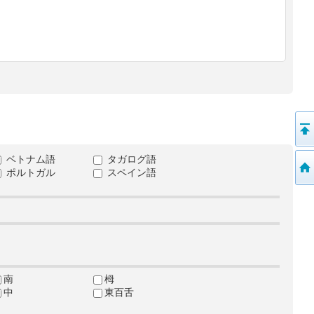
ベトナム語
タガログ語
ポルトガル
スペイン語
南
栂
中
東百舌