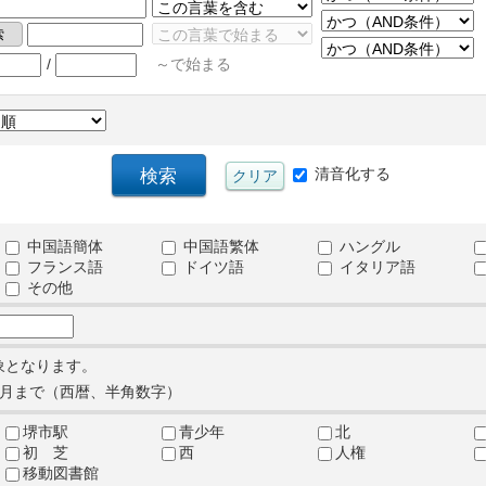
/
～で始まる
清音化する
中国語簡体
中国語繁体
ハングル
フランス語
ドイツ語
イタリア語
その他
象となります。
月まで（西暦、半角数字）
堺市駅
青少年
北
初 芝
西
人権
移動図書館