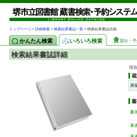
トップページ
>
詳細検索
>
検索結果書誌一覧
> 検索結果書誌詳細
かんたん検索
いろいろ検索
貸出・予
検索結果書誌詳細
現
蔵
所
書
書
著
著