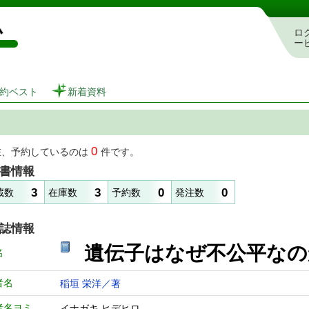
図書館 蔵書検索・予約システム
ロ
ー
約ベスト
新着資料
0
在、予約しているのは
件です。
書情報
3
3
0
0
蔵数
在庫数
予約数
発注数
誌情報
遺伝子はなぜ不公平な
名
者名
稲垣 栄洋／著
者名ヨミ
イナガキ ヒデヒロ