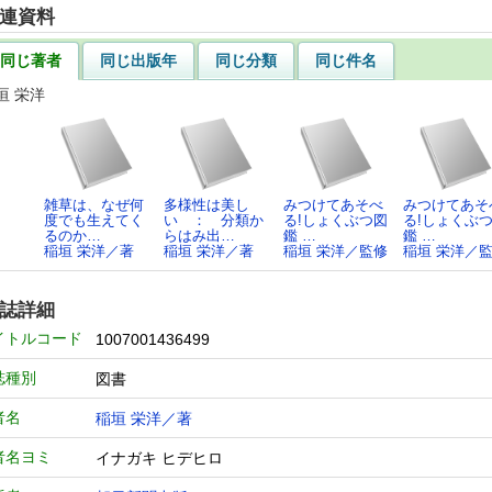
連資料
同じ著者
同じ出版年
同じ分類
同じ件名
垣 栄洋
雑草は、なぜ何
多様性は美し
みつけてあそべ
みつけてあそ
度でも生えてく
い ： 分類か
る!しょくぶつ図
る!しょくぶ
るのか…
らはみ出…
鑑 …
鑑 …
稲垣 栄洋／著
稲垣 栄洋／著
稲垣 栄洋／監修
稲垣 栄洋／
誌詳細
イトルコード
1007001436499
誌種別
図書
者名
稲垣 栄洋／著
者名ヨミ
イナガキ ヒデヒロ