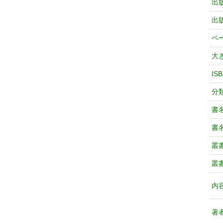
出
出
ペ
大
IS
分
書
書
叢
叢
内
著