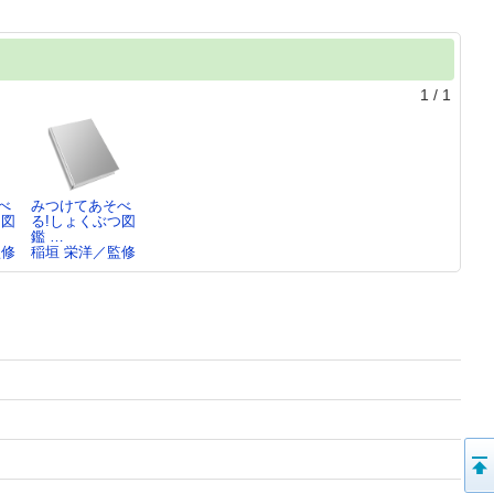
1
/
1
べ
みつけてあそべ
つ図
る!しょくぶつ図
鑑 …
監修
稲垣 栄洋／監修