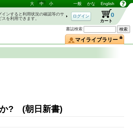
大
中
小
一般
かな
English
0
グインすると利用状況の確認等のサ
ビスを利用できます。
カート
書誌検索
マイライブラリー
のか? (朝日新書)