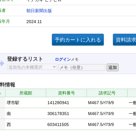
版者
朝日新聞出版
版年月
2024.11
登録するリスト
ログイン
メモ
料情報
.
所蔵館
資料番号
請求記号
堺市駅
141280941
M467.5/ｲﾅｶ/9
一
南
306178351
M467.5/ｲﾅｶ/9
一
西
603411505
M467.5/ｲﾅｶ/9
一