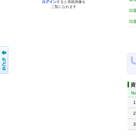
ログイン
すると表紙画像を
ご覧になれます
出
出
資
No
1
2
3