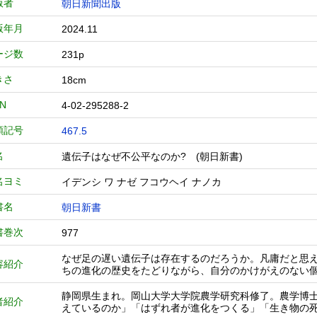
版者
朝日新聞出版
版年月
2024.11
ージ数
231p
きさ
18cm
BN
4-02-295288-2
類記号
467.5
名
遺伝子はなぜ不公平なのか? (朝日新書)
名ヨミ
イデンシ ワ ナゼ フコウヘイ ナノカ
書名
朝日新書
書巻次
977
なぜ足の遅い遺伝子は存在するのだろうか。凡庸だと思
容紹介
ちの進化の歴史をたどりながら、自分のかけがえのない
静岡県生まれ。岡山大学大学院農学研究科修了。農学博
者紹介
えているのか」「はずれ者が進化をつくる」「生き物の