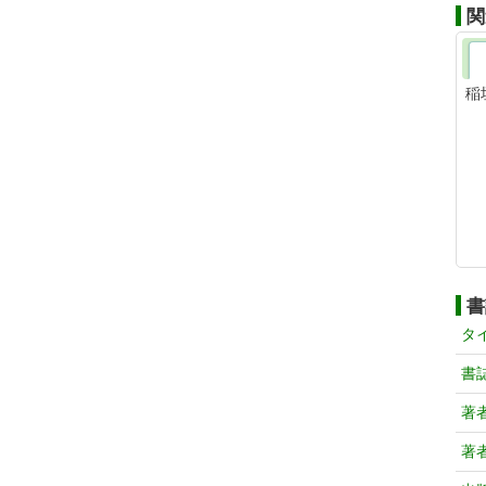
関
稲
書
タ
書
著
著