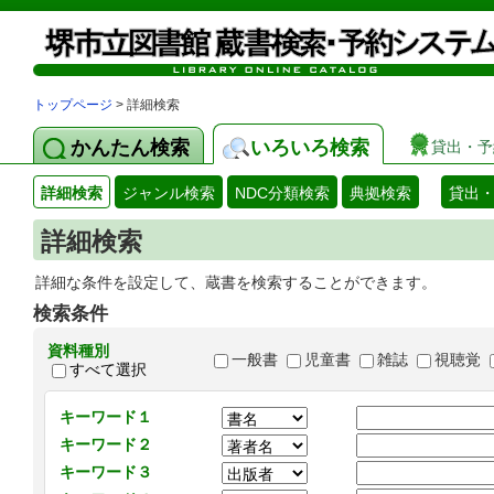
トップページ
> 詳細検索
かんたん検索
いろいろ検索
貸出・予
詳細検索
ジャンル検索
NDC分類検索
典拠検索
貸出
詳細検索
詳細な条件を設定して、蔵書を検索することができます。
検索条件
資料種別
一般書
児童書
雑誌
視聴覚
すべて選択
キーワード１
キーワード２
キーワード３