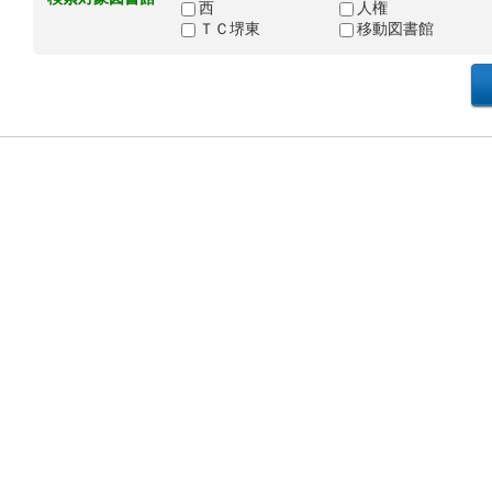
西
人権
ＴＣ堺東
移動図書館