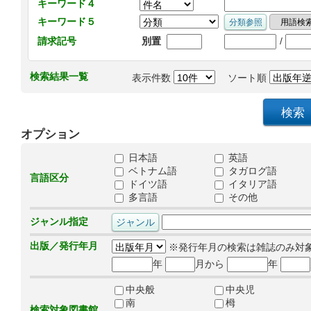
キーワード４
キーワード５
/
請求記号
別置
検索結果一覧
表示件数
ソート順
オプション
日本語
英語
ベトナム語
タガログ語
言語区分
ドイツ語
イタリア語
多言語
その他
ジャンル指定
出版／発行年月
※発行年月の検索は雑誌のみ対
年
月から
年
中央般
中央児
南
栂
検索対象図書館