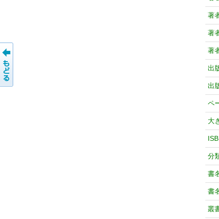
著
著
著
出
出
ペ
大
IS
分
書
書
叢