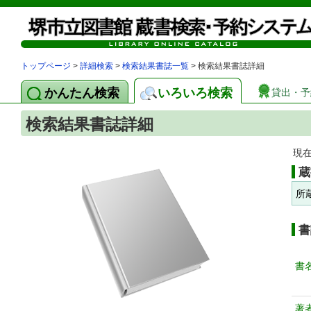
トップページ
>
詳細検索
>
検索結果書誌一覧
> 検索結果書誌詳細
かんたん検索
いろいろ検索
貸出・予
検索結果書誌詳細
現
蔵
所
書
書
著