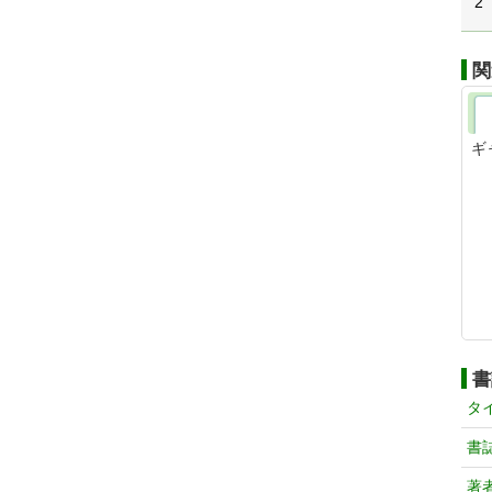
2
関
ギ
書
タ
書
著