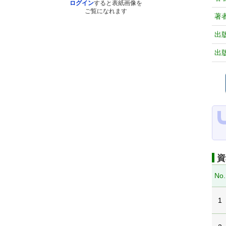
ログイン
すると表紙画像を
ご覧になれます
著
出
出
資
No.
1