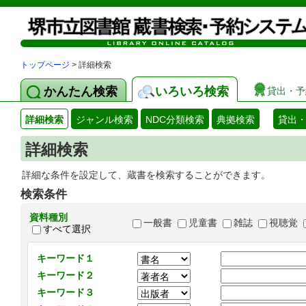
トップページ
> 詳細検索
かんたん検索
いろいろ検索
貸出・予
詳細検索
ジャンル検索
NDC分類検索
典拠検索
貸出
詳細検索
詳細な条件を設定して、蔵書を検索することができます。
検索条件
資料種別
一般書
児童書
雑誌
視聴覚
すべて選択
キーワード１
キーワード２
キーワード３