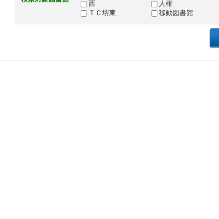
西
人権
ＴＣ堺東
移動図書館