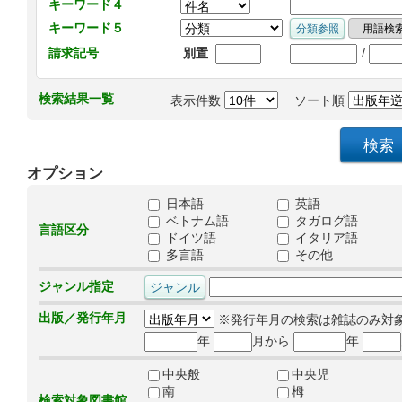
キーワード４
キーワード５
/
請求記号
別置
検索結果一覧
表示件数
ソート順
オプション
日本語
英語
ベトナム語
タガログ語
言語区分
ドイツ語
イタリア語
多言語
その他
ジャンル指定
出版／発行年月
※発行年月の検索は雑誌のみ対
年
月から
年
中央般
中央児
南
栂
検索対象図書館