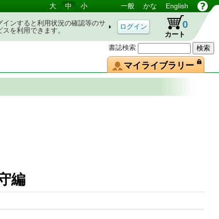
大
中
小
一般
かな
English
0
グインすると利用状況の確認等のサ
ビスを利用できます。
カート
書誌検索
マイライブラリー
 天守編