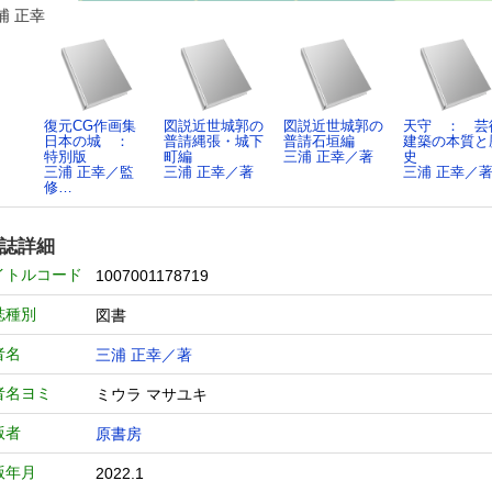
浦 正幸
復元CG作画集
図説近世城郭の
図説近世城郭の
天守 ： 芸
日本の城 ：
普請縄張・城下
普請石垣編
建築の本質と
特別版
町編
三浦 正幸／著
史
三浦 正幸／監
三浦 正幸／著
三浦 正幸／
修…
誌詳細
イトルコード
1007001178719
誌種別
図書
者名
三浦 正幸／著
者名ヨミ
ミウラ マサユキ
版者
原書房
版年月
2022.1