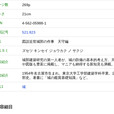
ージ数
269p
きさ
21cm
BN
4-562-05988-1
類記号
521.823
名
図説近世城郭の作事 天守編
名ヨミ
ズセツ キンセイ ジョウカク ノ サクジ
城郭建築研究の第一人者が、城の防備の基本的考え方、
容紹介
や図版も豊富に掲載し、マニアも納得する新知見も満載
1954年名古屋市生まれ。東京大学工学部建築学科卒業
者紹介
郭史。著書に「城の鑑賞基礎知識」など。
名1
城
容細目