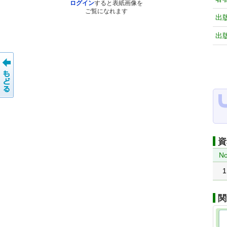
ログイン
すると表紙画像を
ご覧になれます
出
出
資
No
1
関