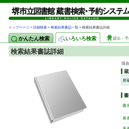
トップページ
>
詳細検索
>
検索結果書誌一覧
> 検索結果書誌詳細
かんたん検索
いろいろ検索
貸出・予
検索結果書誌詳細
現
蔵
所
書
書
著
著