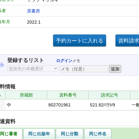
版者
原書房
版年月
2022.1
登録するリスト
ログイン
メモ
料情報
.
所蔵館
資料番号
請求記号
中
802701961
521.82/ﾐｳﾗ/9
一
連資料
同じ著者
同じ出版年
同じ分類
同じ件名