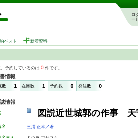
図書館 蔵書検索・予約システム
ロ
ー
約ベスト
新着資料
0
在、予約しているのは
件です。
書情報
1
1
0
0
蔵数
在庫数
予約数
発注数
誌情報
図説近世城郭の作事
名
者名
三浦 正幸／著
者名ヨミ
ミウラ マサユキ