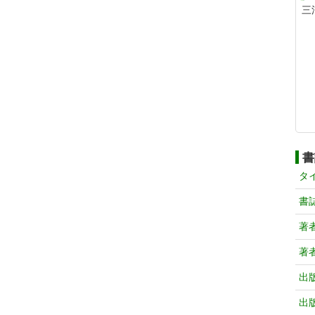
三
書
タ
書
著
著
出
出