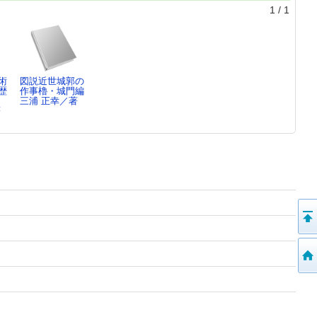
1
/
1
術
図説近世城郭の
歴
作事櫓・城門編
三浦 正幸／著
著