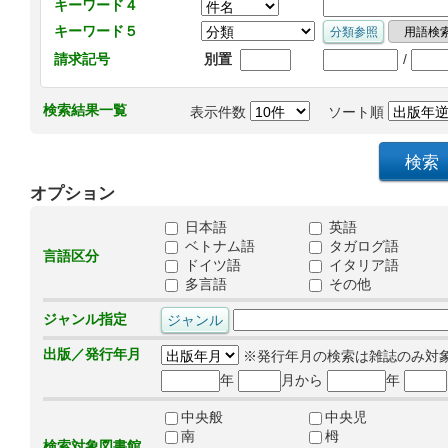
キーワード４
キーワード５
/
請求記号
別置
検索結果一覧
表示件数
ソート順
オプション
日本語
英語
ベトナム語
タガログ語
言語区分
ドイツ語
イタリア語
多言語
その他
ジャンル指定
出版／発行年月
※発行年月の検索は雑誌のみ対
年
月から
年
中央般
中央児
南
栂
検索対象図書館