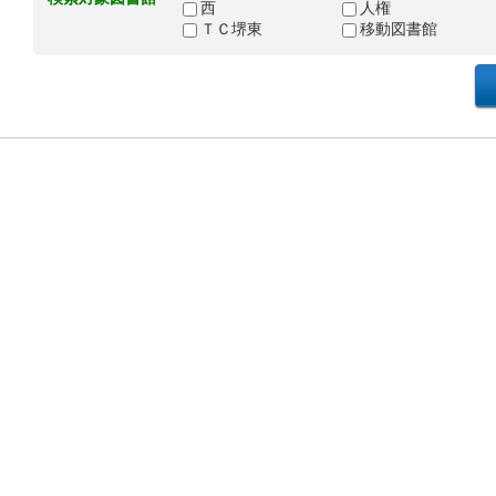
西
人権
ＴＣ堺東
移動図書館