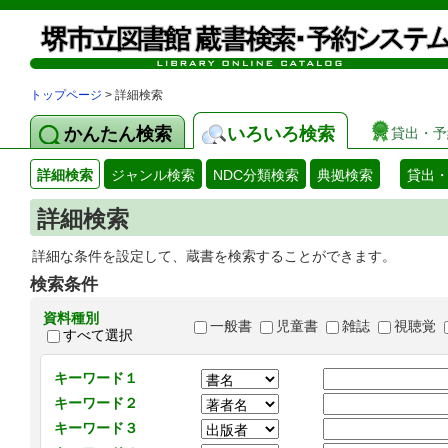
トップページ
> 詳細検索
かんたん検索
いろいろ検索
貸出・予
詳細検索
ジャンル検索
NDC分類検索
典拠検索
貸出
詳細検索
詳細な条件を設定して、蔵書を検索することができます。
検索条件
資料種別
一般書
児童書
雑誌
視聴覚
すべて選択
キーワード１
キーワード２
キーワード３