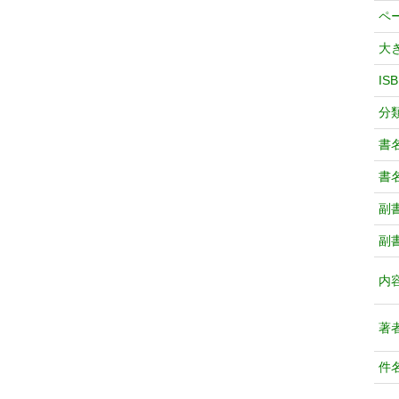
ペ
大
IS
分
書
書
副
副
内
著
件