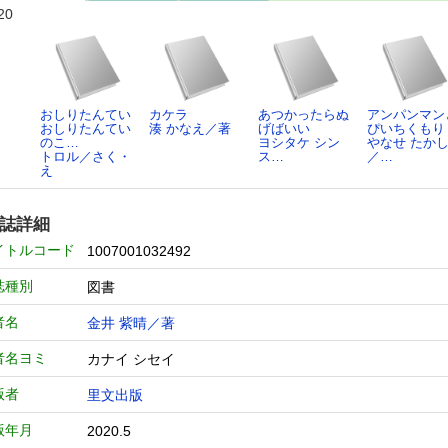
20
おしりたんてい
カケラ
あつかったらぬ
アンパンマン
おしりたんてい
湊 かなえ／著
げばいい
ぴいちくもり
のこ…
ヨシタケ シン
やなせ たか
トロル／さく・
ス…
／…
え
誌詳細
イトルコード
1007001032492
誌種別
図書
者名
金井 紫晴／著
者名ヨミ
カナイ シセイ
版者
里文出版
版年月
2020.5