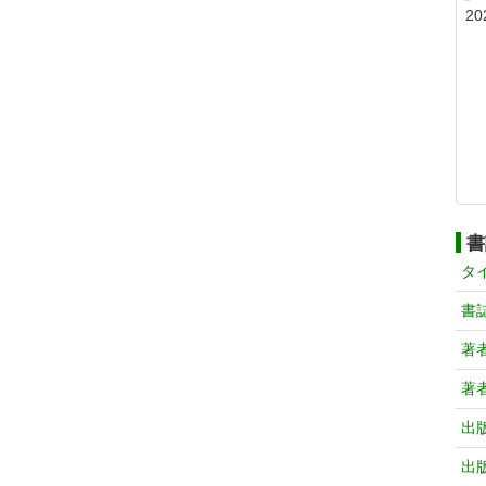
20
書
タ
書
著
著
出
出