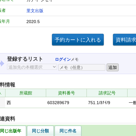
版者
里文出版
版年月
2020.5
登録するリスト
ログイン
メモ
料情報
.
所蔵館
資料番号
請求記号
西
603289679
751.1/ｶﾅｲ/9
一
連資料
同じ出版年
同じ分類
同じ件名