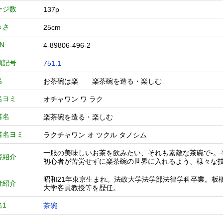
ージ数
137p
きさ
25cm
BN
4-89806-496-2
類記号
751.1
名
お茶碗は楽 楽茶碗を造る・楽しむ
名ヨミ
オチャワン ワ ラク
書名
楽茶碗を造る・楽しむ
書名ヨミ
ラクチャワン オ ツクル タノシム
一服の美味しいお茶を飲みたい、それも素敵な茶碗で-。
容紹介
初心者が苦労せずに楽茶碗の世界に入れるよう、様々な
昭和21年東京生まれ。法政大学法学部法律学科卒業。板
者紹介
大学客員教授等を歴任。
名1
茶碗