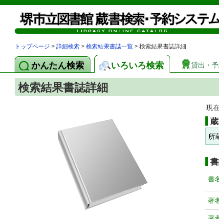
トップページ
>
詳細検索
>
検索結果書誌一覧
> 検索結果書誌詳細
かんたん検索
いろいろ検索
貸出・予
検索結果書誌詳細
現
蔵
所
書
書
著
著