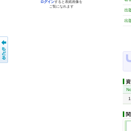
ログイン
すると表紙画像を
ご覧になれます
出
出
資
No
1
関