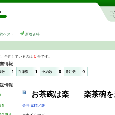
図書館 蔵書検索・予約システム
ロ
ー
約ベスト
新着資料
0
在、予約しているのは
件です。
書情報
1
1
0
0
蔵数
在庫数
予約数
発注数
誌情報
お茶碗は楽 楽茶碗
名
者名
金井 紫晴／著
者名ヨミ
カナイ シセイ