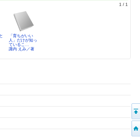
1
/
1
と
「育ちがいい
人」だけが知っ
し
ているこ…
諏内 えみ／著