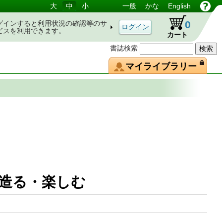
大
中
小
一般
かな
English
0
グインすると利用状況の確認等のサ
ビスを利用できます。
カート
書誌検索
マイライブラリー
を造る・楽しむ