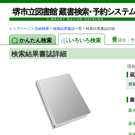
トップページ
>
詳細検索
>
検索結果書誌一覧
> 検索結果書誌詳細
かんたん検索
いろいろ検索
貸出・予
検索結果書誌詳細
現
蔵
所
書
書
著
著