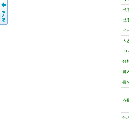
出
出
ペ
大
IS
分
書
書
内
件