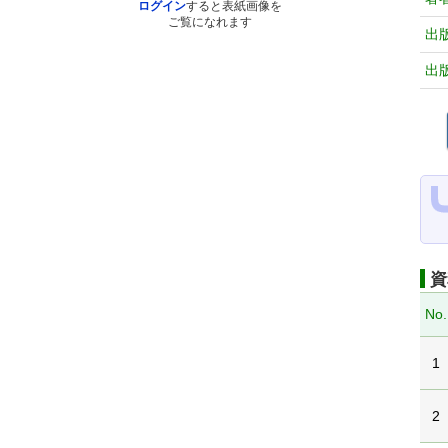
ログイン
すると表紙画像を
ご覧になれます
出
出
資
No.
1
2