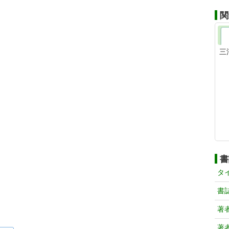
関
三
書
タ
書
著
著