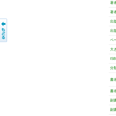
著
著
出
出
ペ
大
IS
分
書
書
副
副