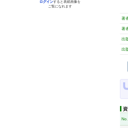
ログイン
すると表紙画像を
ご覧になれます
著
著
出
出
資
No.