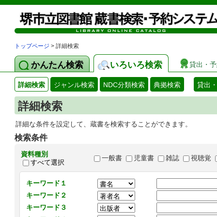
トップページ
> 詳細検索
かんたん検索
いろいろ検索
貸出・予
詳細検索
ジャンル検索
NDC分類検索
典拠検索
貸出
詳細検索
詳細な条件を設定して、蔵書を検索することができます。
検索条件
資料種別
一般書
児童書
雑誌
視聴覚
すべて選択
キーワード１
キーワード２
キーワード３