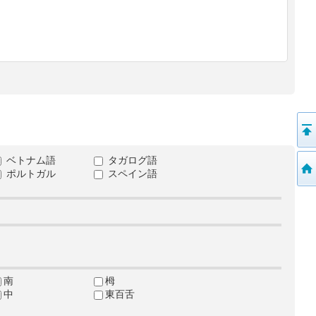
ベトナム語
タガログ語
ポルトガル
スペイン語
南
栂
中
東百舌