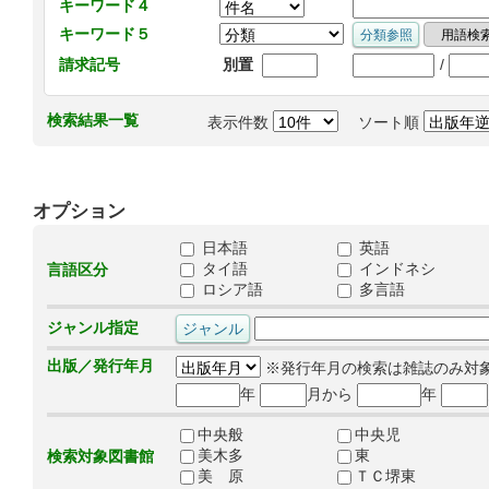
キーワード４
キーワード５
/
請求記号
別置
検索結果一覧
表示件数
ソート順
オプション
日本語
英語
タイ語
インドネシ
言語区分
ロシア語
多言語
ジャンル指定
出版／発行年月
※発行年月の検索は雑誌のみ対
年
月から
年
中央般
中央児
美木多
東
検索対象図書館
美 原
ＴＣ堺東