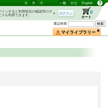
大
中
小
一般
かな
English
0
グインすると利用状況の確認等のサ
ビスを利用できます。
カート
書誌検索
マイライブラリー