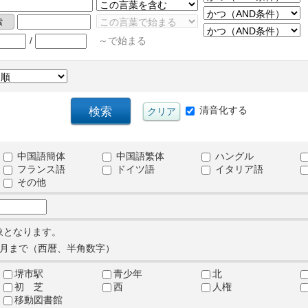
/
～で始まる
清音化する
中国語簡体
中国語繁体
ハングル
フランス語
ドイツ語
イタリア語
その他
象となります。
月まで（西暦、半角数字）
堺市駅
青少年
北
初 芝
西
人権
移動図書館