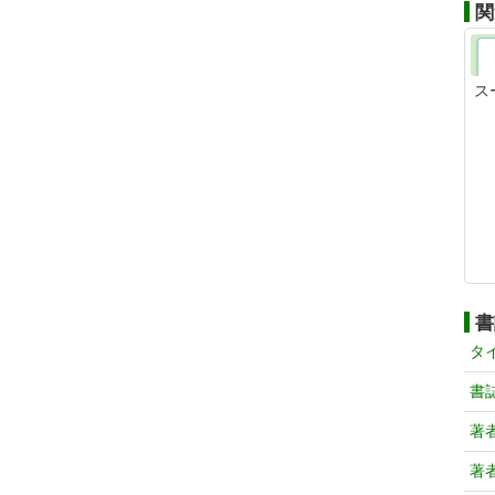
関
ス
書
タ
書
著
著