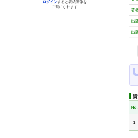
ログイン
すると表紙画像を
ご覧になれます
著
出
出
資
No.
1