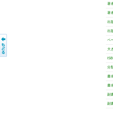
著
著
出
出
ペ
大
IS
分
書
書
副
副