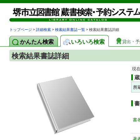
トップページ
>
詳細検索
>
検索結果書誌一覧
> 検索結果書誌詳細
かんたん検索
いろいろ検索
貸出・予
検索結果書誌詳細
現
蔵
所
書
書
著