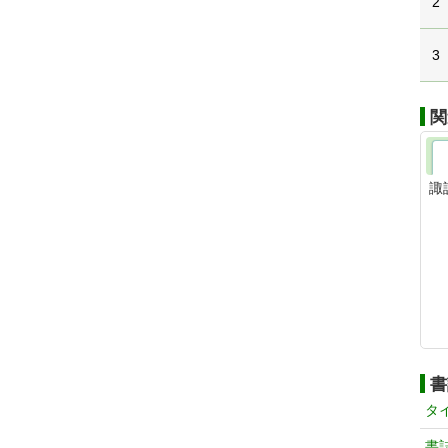
2
3
関
諏
書
タ
書