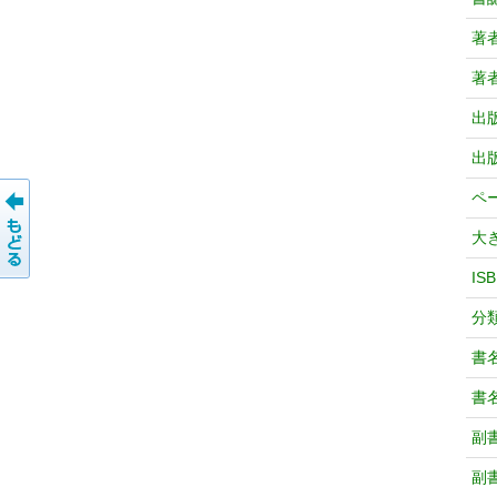
著
著
出
出
ペ
大
IS
分
書
書
副
副