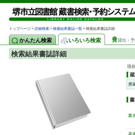
トップページ
>
詳細検索
>
検索結果書誌一覧
> 検索結果書誌詳細
かんたん検索
いろいろ検索
貸出・予
検索結果書誌詳細
現
蔵
所
書
書
著