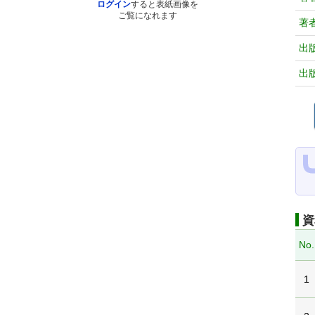
ログイン
すると表紙画像を
ご覧になれます
著
出
出
資
No.
1