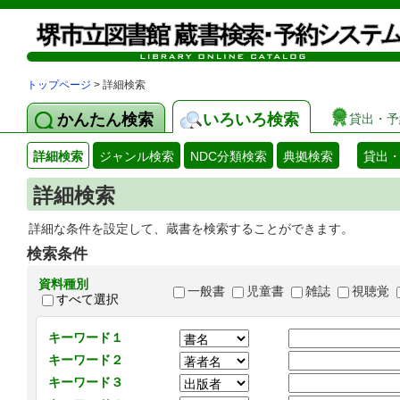
トップページ
> 詳細検索
かんたん検索
いろいろ検索
貸出・予
詳細検索
ジャンル検索
NDC分類検索
典拠検索
貸出
詳細検索
詳細な条件を設定して、蔵書を検索することができます。
検索条件
資料種別
一般書
児童書
雑誌
視聴覚
すべて選択
キーワード１
キーワード２
キーワード３