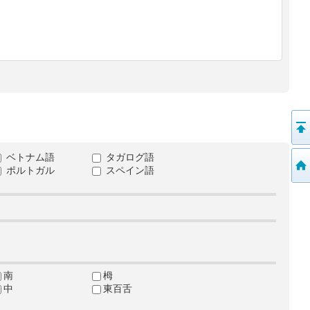
ベトナム語
タガログ語
ポルトガル
スペイン語
南
栂
中
東百舌