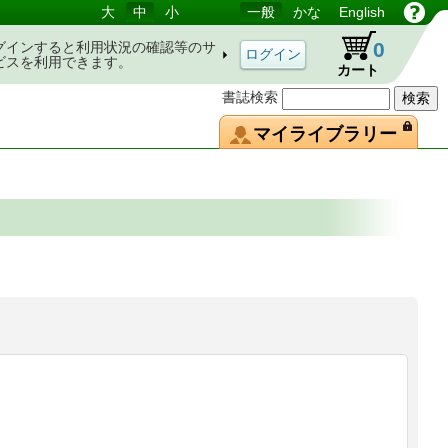
大
中
小
一般
かな
English
0
グインすると利用状況の確認等のサ
ビスを利用できます。
カート
書誌検索
マイライブラリー