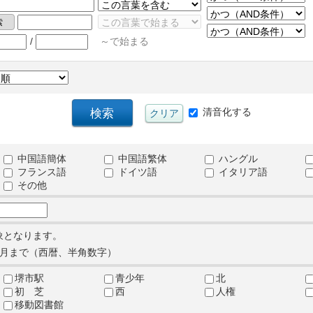
/
～で始まる
清音化する
中国語簡体
中国語繁体
ハングル
フランス語
ドイツ語
イタリア語
その他
象となります。
月まで（西暦、半角数字）
堺市駅
青少年
北
初 芝
西
人権
移動図書館