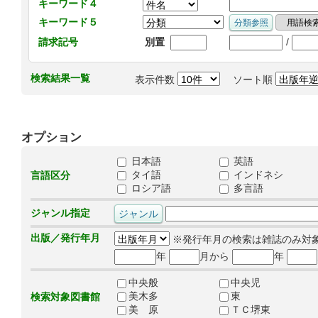
キーワード４
キーワード５
/
請求記号
別置
検索結果一覧
表示件数
ソート順
オプション
日本語
英語
タイ語
インドネシ
言語区分
ロシア語
多言語
ジャンル指定
出版／発行年月
※発行年月の検索は雑誌のみ対
年
月から
年
中央般
中央児
美木多
東
検索対象図書館
美 原
ＴＣ堺東