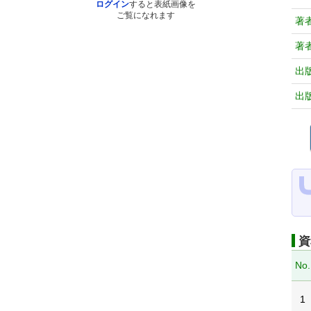
ログイン
すると表紙画像を
ご覧になれます
著
著
出
出
資
No.
1