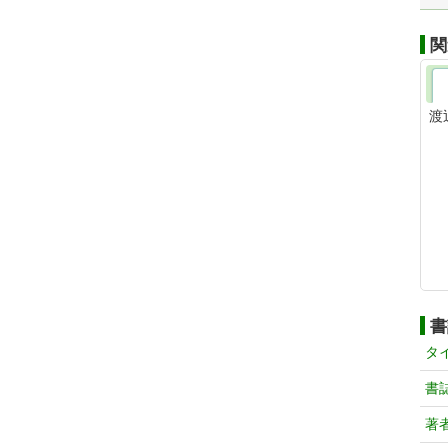
関
渡
書
タ
書
著