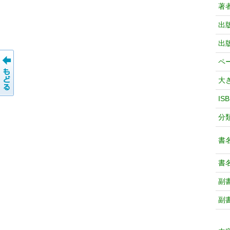
著
出
出
ペ
大
IS
分
書
書
副
副