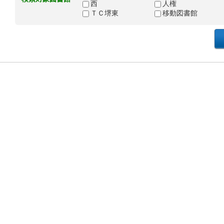
西
人権
ＴＣ堺東
移動図書館