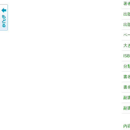
著
出
出
ペ
大
IS
分
書
書
副
副
内