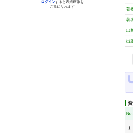
ログイン
すると表紙画像を
ご覧になれます
著
著
出
出
資
No.
1