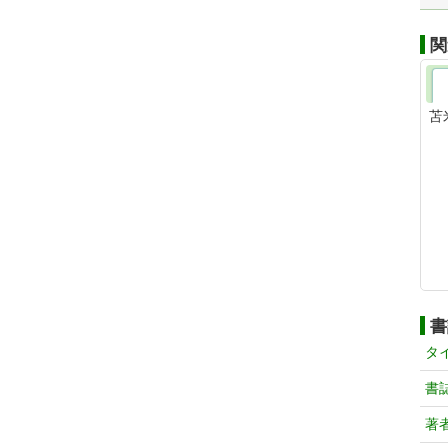
関
苫
書
タ
書
著