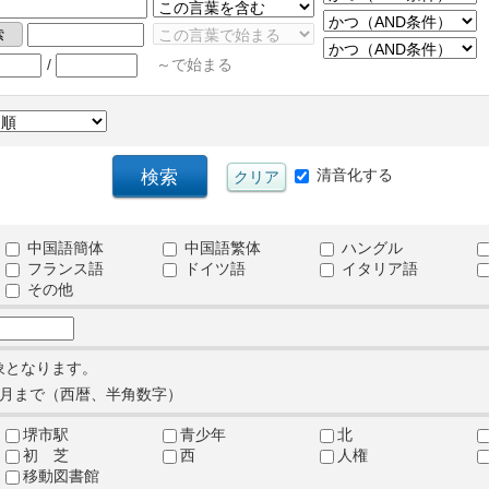
/
～で始まる
清音化する
中国語簡体
中国語繁体
ハングル
フランス語
ドイツ語
イタリア語
その他
象となります。
月まで（西暦、半角数字）
堺市駅
青少年
北
初 芝
西
人権
移動図書館