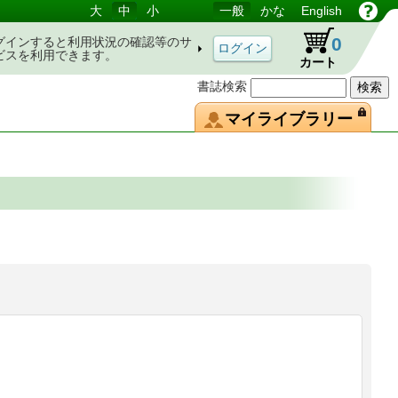
大
中
小
一般
かな
English
0
グインすると利用状況の確認等のサ
ビスを利用できます。
カート
書誌検索
マイライブラリー