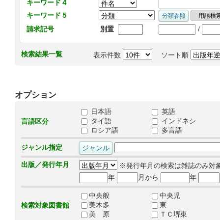
キーワード４
キーワード５
/
請求記号
別置
検索結果一覧
表示件数
ソート順
オプション
日本語
英語
タイ語
インドネシ
言語区分
ロシア語
多言語
ジャンル指定
出版／発行年月
※発行年月の検索は雑誌のみ対
年
月から
年
中央般
中央児
美木多
東
検索対象図書館
美 原
ＴＣ堺東