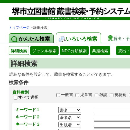
トップページ
> 詳細検索
かんたん検索
いろいろ検索
貸出・予
詳細検索
ジャンル検索
NDC分類検索
典拠検索
貸出
詳細検索
詳細な条件を設定して、蔵書を検索することができます。
検索条件
資料種別
一般書
児童書
雑誌
視聴覚
すべて選択
キーワード１
キーワード２
キーワード３