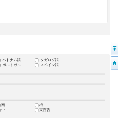
ベトナム語
タガログ語
ポルトガル
スペイン語
南
栂
中
東百舌