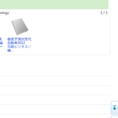
logy
1
/
1
践
徹底予測次世代
編
自動車2012
ー
日経ビジネス／
編…