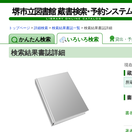
トップページ
>
詳細検索
>
検索結果書誌一覧
> 検索結果書誌詳細
かんたん検索
いろいろ検索
貸出・予
検索結果書誌詳細
現
蔵
所
書
書
著