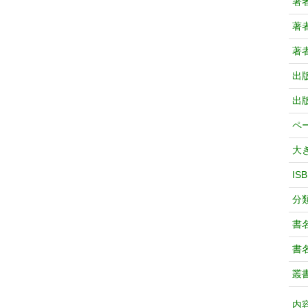
著
著
著
出
出
ペ
大
IS
分
書
書
叢
内