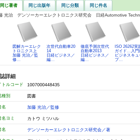
同じ著者
同じ出版年
同じ分類
同じ件名
藤 光治 デンソーカーエレクトロニクス研究会 日経Automotive Techno
図解カーエレク
次世代自動車20
徹底予測次世代
ISO 26262実
トロニクス上
14
自動車2013
ガイド…入門
加藤 光治／監
日経ビジネス／
日経ビジネス／
ビジネスキュ
修…
編…
編…
ブ…
誌詳細
イトルコード
1007000448435
誌種別
図書
者名
加藤 光治／監修
者名ヨミ
カトウ ミツハル
者名
デンソーカーエレクトロニクス研究会／著