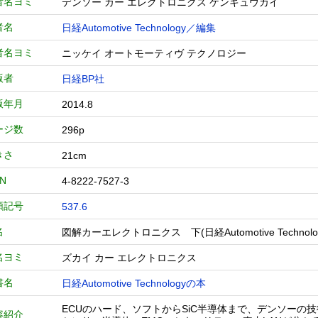
者名ヨミ
デンソー カー エレクトロニクス ケンキュウカイ
者名
日経Automotive Technology／編集
者名ヨミ
ニッケイ オートモーティヴ テクノロジー
版者
日経BP社
版年月
2014.8
ージ数
296p
きさ
21cm
BN
4-8222-7527-3
類記号
537.6
名
図解カーエレクトロニクス 下(日経Automotive Tech
名ヨミ
ズカイ カー エレクトロニクス
書名
日経Automotive Technologyの本
ECUのハード、ソフトからSiC半導体まで、デンソーの
容紹介