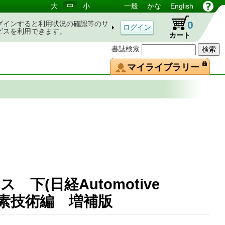
大
中
小
一般
かな
English
0
グインすると利用状況の確認等のサ
ビスを利用できます。
カート
書誌検索
マイライブラリー
下(日経Automotive
 要素技術編 増補版