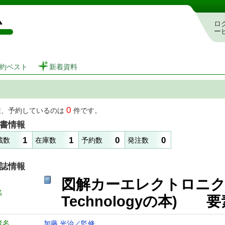
図書館 蔵書検索・予約システム
ロ
ー
約ベスト
新着資料
0
在、予約しているのは
件です。
書情報
1
1
0
0
蔵数
在庫数
予約数
発注数
誌情報
図解カーエレクトロニクス 
名
Technologyの本)
者名
加藤 光治／監修