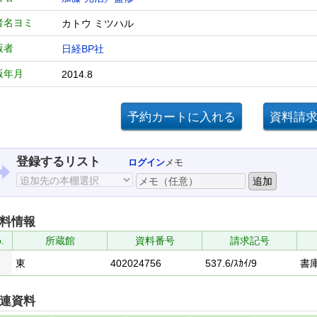
者名ヨミ
カトウ ミツハル
版者
日経BP社
版年月
2014.8
登録するリスト
ログイン
メモ
料情報
.
所蔵館
資料番号
請求記号
東
402024756
537.6/ｽｶｲ/9
書
連資料