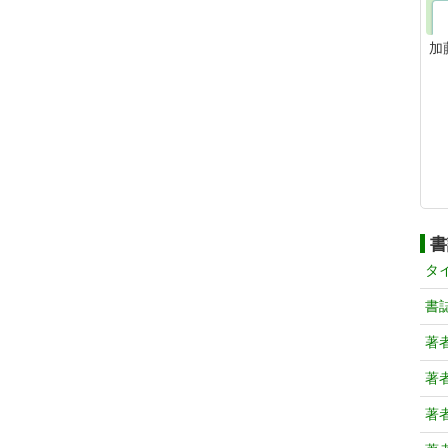
加
書
タ
書
著
著
著