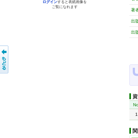
ログイン
すると表紙画像を
ご覧になれます
著
出
出
資
No
1
関