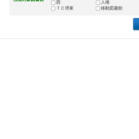
西
人権
ＴＣ堺東
移動図書館