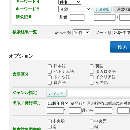
キーワード４
キーワード５
/
請求記号
別置
検索結果一覧
表示件数
ソート順
オプション
日本語
英語
ベトナム語
タガログ語
言語区分
ドイツ語
イタリア語
多言語
その他
ジャンル指定
出版／発行年月
※発行年月の検索は雑誌のみ対
年
月から
年
中央般
中央児
南
栂
検索対象図書館