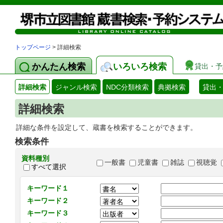
トップページ
> 詳細検索
かんたん検索
いろいろ検索
貸出・予
詳細検索
ジャンル検索
NDC分類検索
典拠検索
貸出
詳細検索
詳細な条件を設定して、蔵書を検索することができます。
検索条件
資料種別
一般書
児童書
雑誌
視聴覚
すべて選択
キーワード１
キーワード２
キーワード３