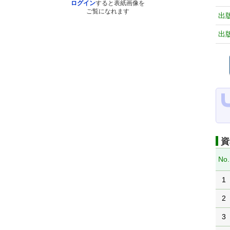
ログイン
すると表紙画像を
ご覧になれます
出
出
資
No.
1
2
3