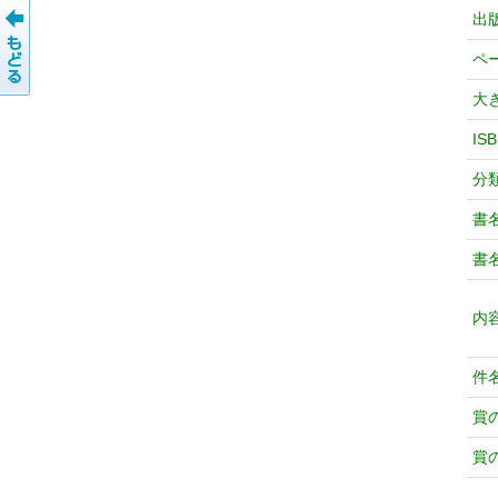
出
ペ
大
IS
分
書
書
内
件
賞
賞