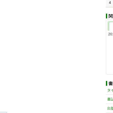
4
関
20
書
タ
書
出