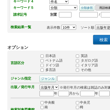
キーワード４
キーワード５
/
請求記号
別置
検索結果一覧
表示件数
ソート順
オプション
日本語
英語
ベトナム語
タガログ語
言語区分
ドイツ語
イタリア語
多言語
その他
ジャンル指定
出版／発行年月
※発行年月の検索は雑誌のみ対
年
月から
年
中央般
中央児
南
栂
検索対象図書館