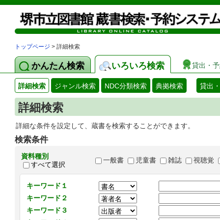
トップページ
> 詳細検索
かんたん検索
いろいろ検索
貸出・予
詳細検索
ジャンル検索
NDC分類検索
典拠検索
貸出
詳細検索
詳細な条件を設定して、蔵書を検索することができます。
検索条件
資料種別
一般書
児童書
雑誌
視聴覚
すべて選択
キーワード１
キーワード２
キーワード３