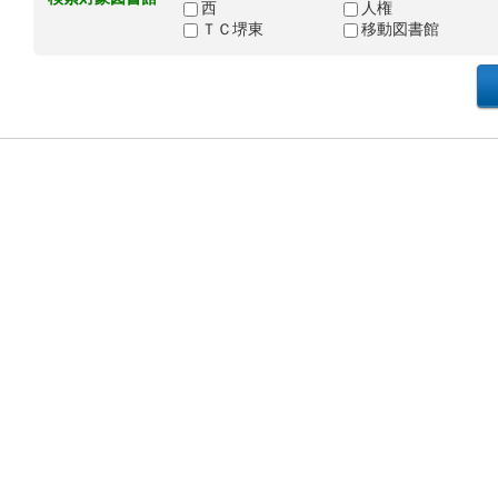
西
人権
ＴＣ堺東
移動図書館