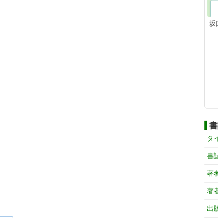
坂
書
タ
書
著
著
出