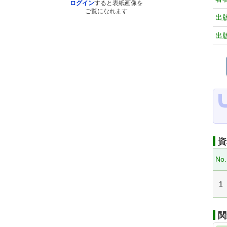
ログイン
すると表紙画像を
ご覧になれます
出
出
資
No.
1
関