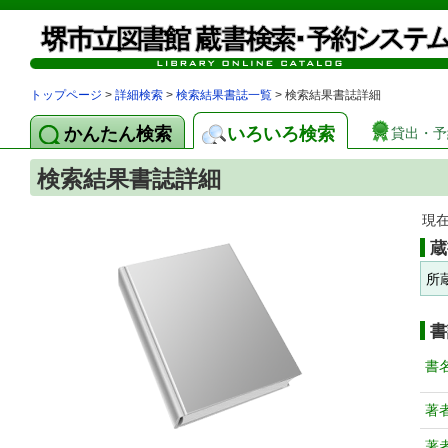
トップページ
>
詳細検索
>
検索結果書誌一覧
> 検索結果書誌詳細
かんたん検索
いろいろ検索
貸出・予
検索結果書誌詳細
現
蔵
所
書
書
著
著