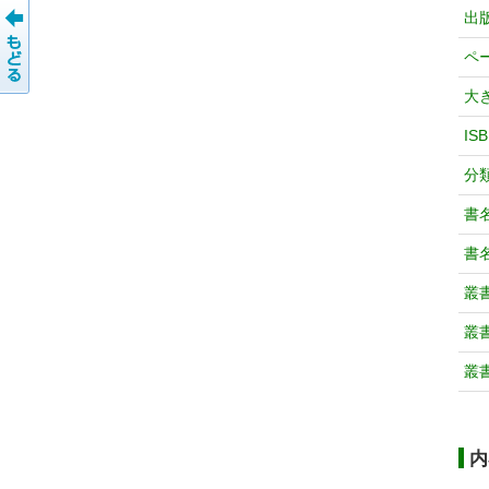
出
ペ
大
IS
分
書
書
叢
叢
叢
内