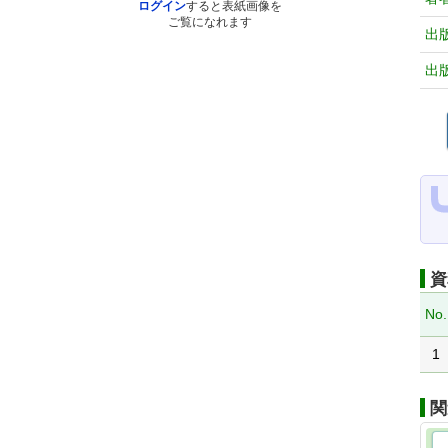
ログイン
すると表紙画像を
ご覧になれます
出
出
資
No.
1
関