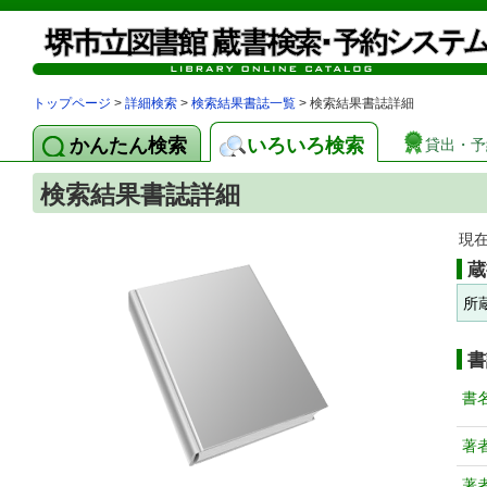
トップページ
>
詳細検索
>
検索結果書誌一覧
> 検索結果書誌詳細
かんたん検索
いろいろ検索
貸出・予
検索結果書誌詳細
現
蔵
所
書
書
著
著