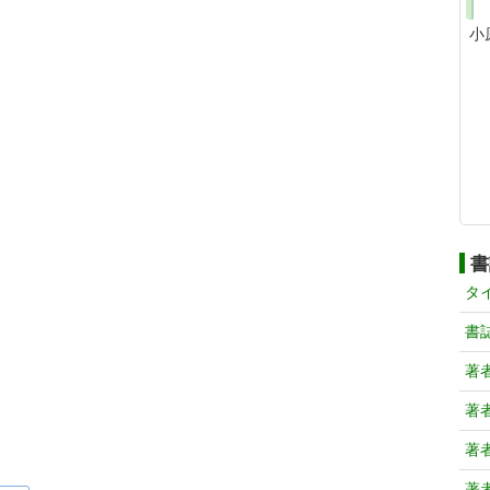
小
書
タ
書
著
著
著
著