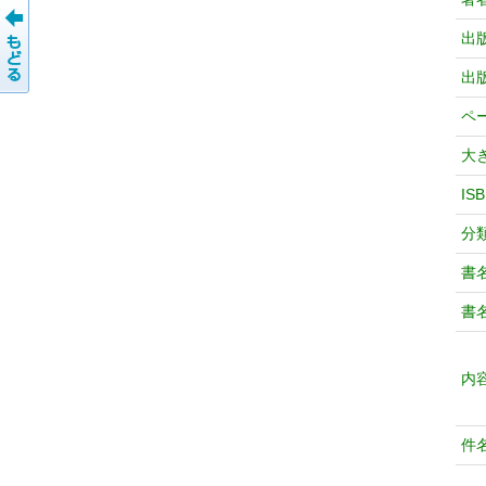
出
出
ペ
大
IS
分
書
書
内
件