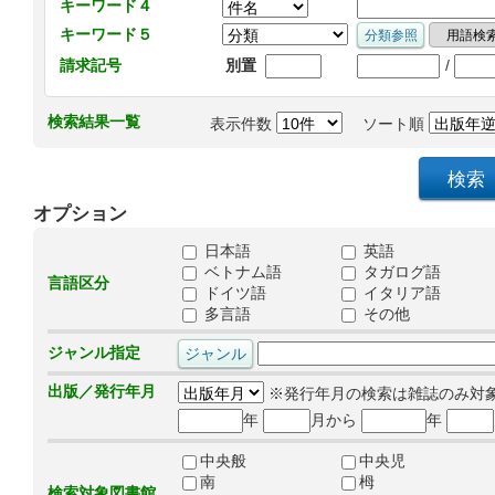
キーワード４
キーワード５
/
請求記号
別置
検索結果一覧
表示件数
ソート順
オプション
日本語
英語
ベトナム語
タガログ語
言語区分
ドイツ語
イタリア語
多言語
その他
ジャンル指定
出版／発行年月
※発行年月の検索は雑誌のみ対
年
月から
年
中央般
中央児
南
栂
検索対象図書館