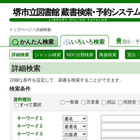
トップページ
> 詳細検索
かんたん検索
いろいろ検索
貸出・予
詳細検索
ジャンル検索
NDC分類検索
典拠検索
貸出
詳細検索
詳細な条件を設定して、蔵書を検索することができます。
検索条件
資料種別
一般書
児童書
雑誌
視聴覚
すべて選択
キーワード１
キーワード２
キーワード３