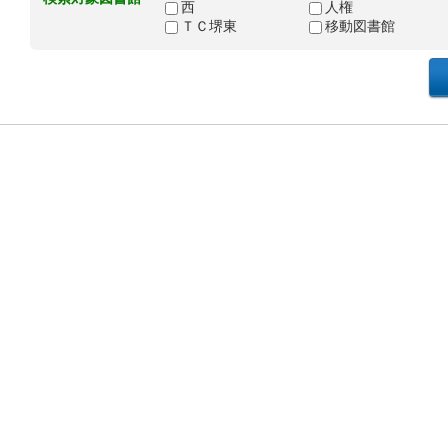
西
人権
ＴＣ堺東
移動図書館