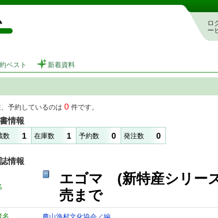
図書館 蔵書検索・予約システム
ロ
ー
約ベスト
新着資料
0
在、予約しているのは
件です。
書情報
1
1
0
0
蔵数
在庫数
予約数
発注数
誌情報
エゴマ (新特産シリー
名
売まで
者名
農山漁村文化協会／編