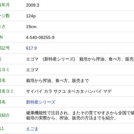
版年月
2009.3
ージ数
124p
きさ
19cm
BN
4-540-08255-9
類記号
617.9
名
エゴマ (新特産シリーズ) 栽培から搾油、食べ方、
名ヨミ
エゴマ
書名
栽培から搾油、食べ方、販売まで
書名ヨミ
サイバイ カラ サクユ タベカタ ハンバイ マデ
書名
新特産シリーズ
健康機能性で注目され、またその育てやすさから全国で
容紹介
栽培の実際から、搾油、販売の方法までを紹介。
名1
えごま