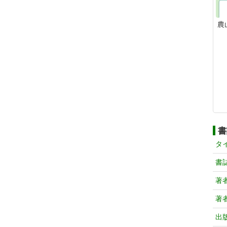
農
書
タ
書
著
著
出