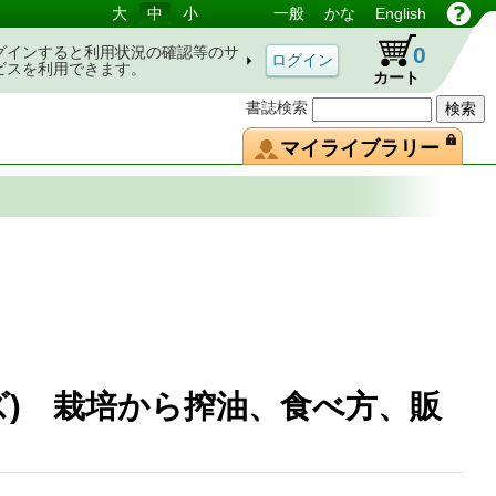
大
中
小
一般
かな
English
0
グインすると利用状況の確認等のサ
ビスを利用できます。
カート
書誌検索
マイライブラリー
ズ) 栽培から搾油、食べ方、販