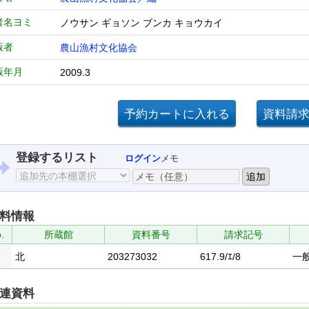
者名ヨミ
ノウサン ギョソン ブンカ キョウカイ
版者
農山漁村文化協会
版年月
2009.3
登録するリスト
ログイン
メモ
料情報
.
所蔵館
資料番号
請求記号
北
203273032
617.9/ｴ/8
一
連資料