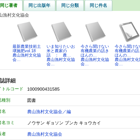
同じ著者
同じ出版年
同じ分類
同じ件名
山漁村文化協会
最新農業技術土
いま知りたいお
今さら聞けない
今さら聞けな
壌施肥vol.18
米と農家の
有機農業の話き
有機農業の話
農山漁村文化協
話 ： 農…
ほんの…
ほんの…
会…
農山漁村文化協
農山漁村文化協
農山漁村文化
会…
会…
会…
誌詳細
イトルコード
1000900431585
誌種別
図書
者名
農山漁村文化協会／編
者名ヨミ
ノウサン ギョソン ブンカ キョウカイ
版者
農山漁村文化協会