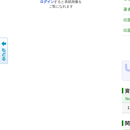
ログイン
すると表紙画像を
ご覧になれます
著
出
出
資
No
1
関