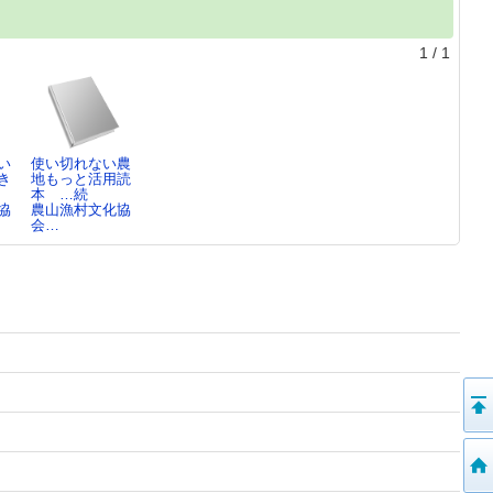
1
/
1
い
使い切れない農
き
地もっと活用読
本 …続
協
農山漁村文化協
会…