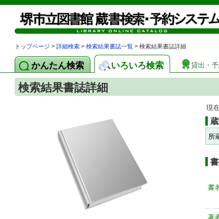
トップページ
>
詳細検索
>
検索結果書誌一覧
> 検索結果書誌詳細
かんたん検索
いろいろ検索
貸出・予
検索結果書誌詳細
現
蔵
所
書
書
著