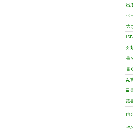
出
ペ
大
IS
分
書
書
副
副
叢
内
件