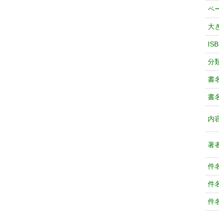
ペ
大
IS
分
書
書
内
著
件
件
件