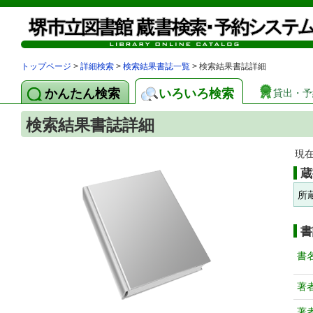
トップページ
>
詳細検索
>
検索結果書誌一覧
> 検索結果書誌詳細
かんたん検索
いろいろ検索
貸出・予
検索結果書誌詳細
現
蔵
所
書
書
著
著