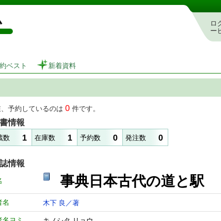
図書館 蔵書検索・予約システム
ロ
ー
約ベスト
新着資料
0
在、予約しているのは
件です。
書情報
1
1
0
0
蔵数
在庫数
予約数
発注数
誌情報
事典日本古代の
名
者名
木下 良／著
者名ヨミ
キノシタ リョウ