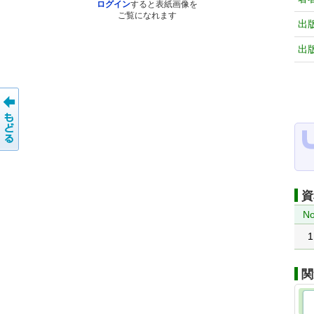
ログイン
すると表紙画像を
ご覧になれます
出
出
資
No
1
関