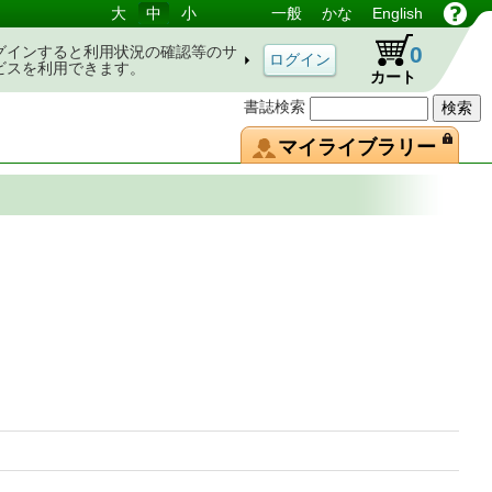
大
中
小
一般
かな
English
0
グインすると利用状況の確認等のサ
ビスを利用できます。
カート
書誌検索
マイライブラリー
道と駅