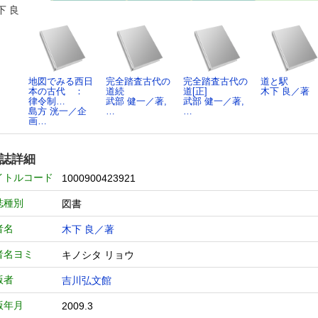
下 良
地図でみる西日
完全踏査古代の
完全踏査古代の
道と駅
本の古代 ：
道続
道[正]
木下 良／著
律令制…
武部 健一／著,
武部 健一／著,
島方 洸一／企
…
…
画…
誌詳細
イトルコード
1000900423921
誌種別
図書
者名
木下 良／著
者名ヨミ
キノシタ リョウ
版者
吉川弘文館
版年月
2009.3