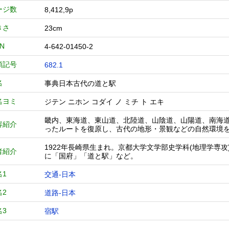
ージ数
8,412,9p
きさ
23cm
BN
4-642-01450-2
類記号
682.1
名
事典日本古代の道と駅
名ヨミ
ジテン ニホン コダイ ノ ミチ ト エキ
畿内、東海道、東山道、北陸道、山陰道、山陽道、南海
容紹介
ったルートを復原し、古代の地形・景観などの自然環境
1922年長崎県生まれ。京都大学文学部史学科(地理学専
者紹介
に「国府」「道と駅」など。
名1
交通-日本
名2
道路-日本
名3
宿駅