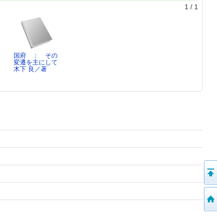
1
/
1
国府 ： その
変遷を主にして
木下 良／著