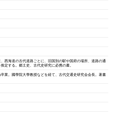
道、西海道の古代道路ごとに、旧国別の駅や国府の場所、道路の通
を推定する。郷土史、古代史研究に必携の書。
攻)卒業。國學院大學教授などを経て、古代交通史研究会会長。著書