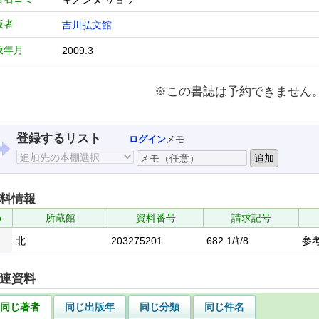
版者
吉川弘文館
版年月
2009.3
※この書誌は予約できません
登録するリスト
ログイン
メモ
料情報
.
所蔵館
資料番号
請求記号
北
203275201
682.1/ｷ/8
参
連資料
同じ著者
同じ出版年
同じ分類
同じ件名