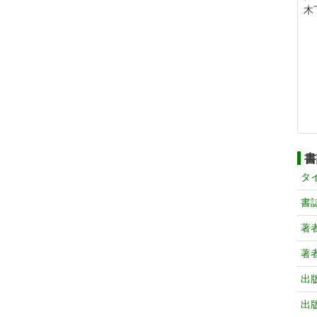
木
書
タ
書
著
著
出
出