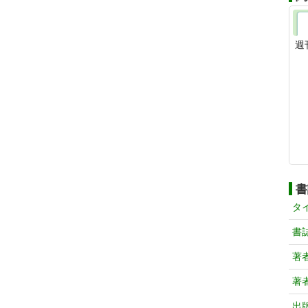
週
書
タ
書
著
著
出