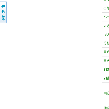
出
ペ
大
IS
分
書
書
副
副
内
件