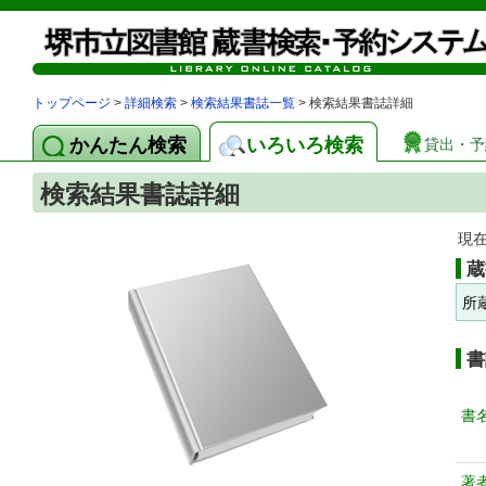
トップページ
>
詳細検索
>
検索結果書誌一覧
> 検索結果書誌詳細
かんたん検索
いろいろ検索
貸出・予
検索結果書誌詳細
現
蔵
所
書
書
著