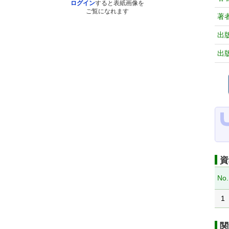
ログイン
すると表紙画像を
ご覧になれます
著
出
出
資
No.
1
関