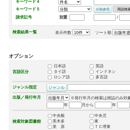
キーワード４
キーワード５
/
請求記号
別置
検索結果一覧
表示件数
ソート順
オプション
日本語
英語
タイ語
インドネシ
言語区分
ロシア語
多言語
ジャンル指定
出版／発行年月
※発行年月の検索は雑誌のみ対
年
月から
年
中央般
中央児
美木多
東
検索対象図書館
美 原
ＴＣ堺東