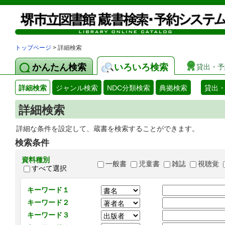
トップページ
> 詳細検索
かんたん検索
いろいろ検索
貸出・予
詳細検索
ジャンル検索
NDC分類検索
典拠検索
貸出
詳細検索
詳細な条件を設定して、蔵書を検索することができます。
検索条件
資料種別
一般書
児童書
雑誌
視聴覚
すべて選択
キーワード１
キーワード２
キーワード３