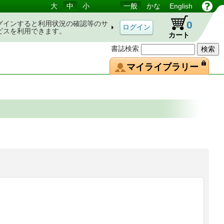
大
中
小
一般
かな
English
0
グインすると利用状況の確認等のサ
ビスを利用できます。
カート
書誌検索
マイライブラリー