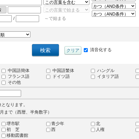
/
～で始まる
清音化する
中国語簡体
中国語繁体
ハングル
フランス語
ドイツ語
イタリア語
その他
象となります。
月まで（西暦、半角数字）
堺市駅
青少年
北
初 芝
西
人権
移動図書館