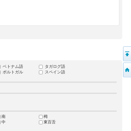
ベトナム語
タガログ語
ポルトガル
スペイン語
南
栂
中
東百舌