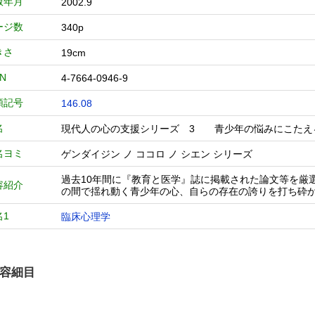
版年月
2002.9
ージ数
340p
きさ
19cm
BN
4-7664-0946-9
類記号
146.08
名
現代人の心の支援シリーズ 3 青少年の悩みにこた
名ヨミ
ゲンダイジン ノ ココロ ノ シエン シリーズ
過去10年間に『教育と医学』誌に掲載された論文等を厳
容紹介
の間で揺れ動く青少年の心、自らの存在の誇りを打ち砕
名1
臨床心理学
容細目