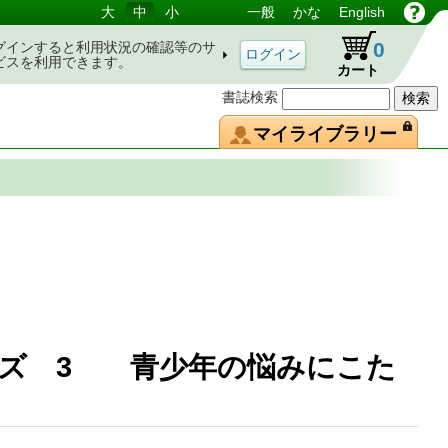
大
中
小
一般
かな
English
0
グインすると利用状況の確認等のサ
ビスを利用できます。
カート
書誌検索
マイライブラリー
ーズ 3 青少年の悩みにこた