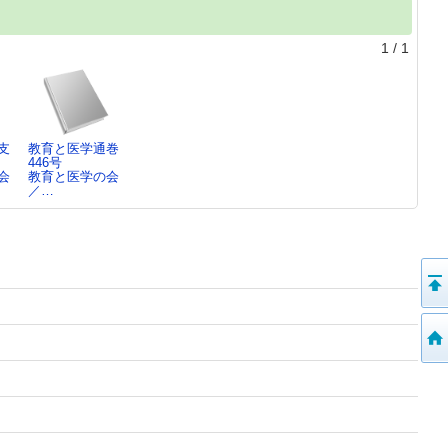
1
/
1
支
教育と医学通巻
446号
会
教育と医学の会
／…