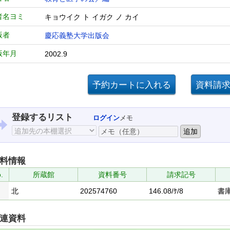
者名ヨミ
キョウイク ト イガク ノ カイ
版者
慶応義塾大学出版会
版年月
2002.9
登録するリスト
ログイン
メモ
料情報
.
所蔵館
資料番号
請求記号
北
202574760
146.08/ｹ/8
書
連資料