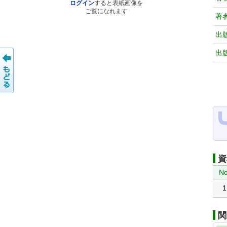
ログイン
すると表紙画像を
ご覧になれます
著
出
出
資
No
1
関