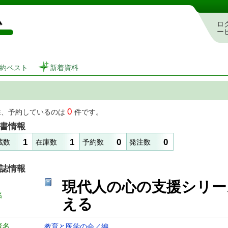
図書館 蔵書検索・予約システム
ロ
ー
約ベスト
新着資料
0
在、予約しているのは
件です。
書情報
1
1
0
0
蔵数
在庫数
予約数
発注数
誌情報
現代人の心の支援シリ
名
える
者名
教育と医学の会／編