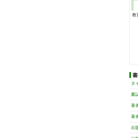
教
書
タ
書
著
著
出