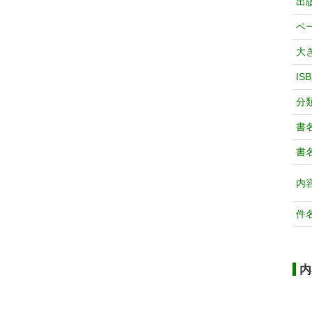
出
ペ
大
IS
分
書
書
内
件
内