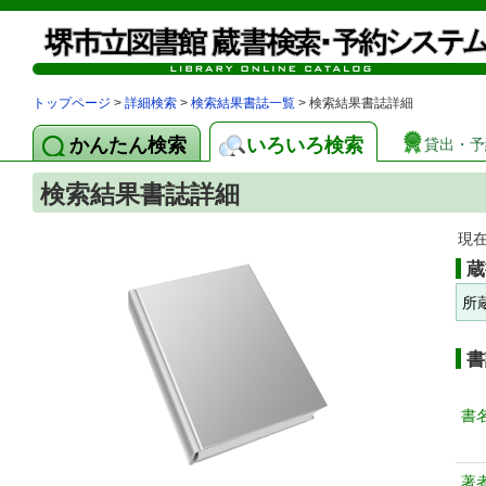
トップページ
>
詳細検索
>
検索結果書誌一覧
> 検索結果書誌詳細
かんたん検索
いろいろ検索
貸出・予
検索結果書誌詳細
現
蔵
所
書
書
著