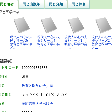
同じ著者
同じ出版年
同じ分類
同じ件名
育と医学の会
現代人の心の支
現代人の心の支
現代人の心の支
現代人の心の
援シリーズ5
援シリーズ4
援シリーズ1
援シリーズ2
教育と医学の会
教育と医学の会
教育と医学の会
教育と医学の
／…
／…
／…
／…
誌詳細
イトルコード
1000001531586
誌種別
図書
者名
教育と医学の会／編
者名ヨミ
キョウイク ト イガク ノ カイ
版者
慶応義塾大学出版会