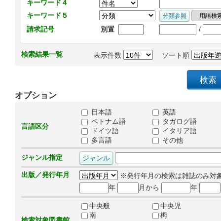
キーワード４
キーワード５
/
請求記号
別置
検索結果一覧
表示件数
ソート順
オプション
日本語
英語
ベトナム語
タガログ語
言語区分
ドイツ語
イタリア語
多言語
その他
ジャンル指定
出版／発行年月
※発行年月の検索は雑誌のみ対
年
月から
年
中央般
中央児
南
栂
検索対象図書館