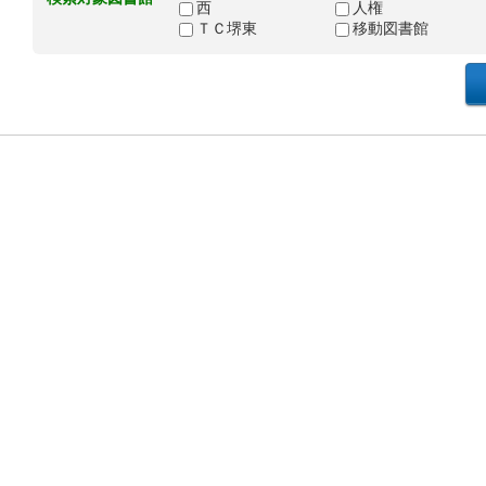
西
人権
ＴＣ堺東
移動図書館