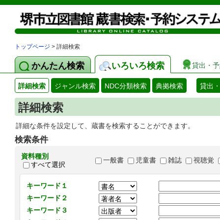
トップページ
> 詳細検索
かんたん検索
いろいろ検索
貸出・予
詳細検索
ジャンル検索
NDC分類検索
典拠検索
貸出
詳細検索
詳細な条件を設定して、蔵書を検索することができます。
検索条件
資料種別
一般書
児童書
雑誌
視聴覚
すべて選択
キーワード１
キーワード２
キーワード３