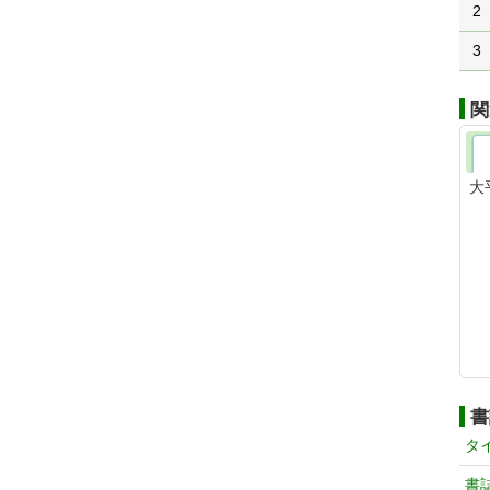
2
3
関
大
書
タ
書