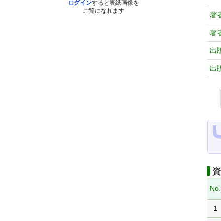
ログイン
すると表紙画像を
ご覧になれます
著
著
出
出
資
No.
1