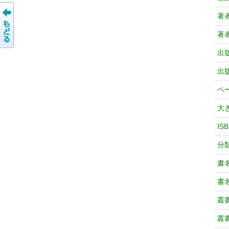
著
著
出
出
ペ
大
IS
分
書
書
叢
叢