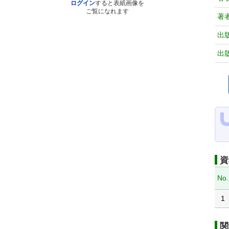
ログイン
すると表紙画像を
ご覧になれます
著
出
出
資
No.
1
関