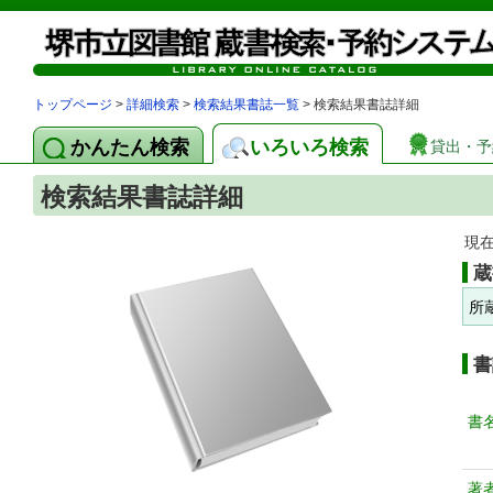
トップページ
>
詳細検索
>
検索結果書誌一覧
> 検索結果書誌詳細
かんたん検索
いろいろ検索
貸出・予
検索結果書誌詳細
現
蔵
所
書
書
著