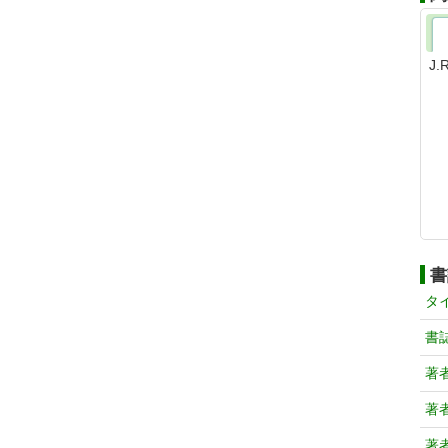
J
書
タ
書
著
著
著