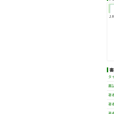
J
書
タ
書
著
著
著