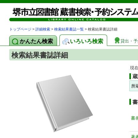
トップページ
>
詳細検索
>
検索結果書誌一覧
> 検索結果書誌詳細
かんたん検索
いろいろ検索
貸出・予
検索結果書誌詳細
現
蔵
所
書
書
著