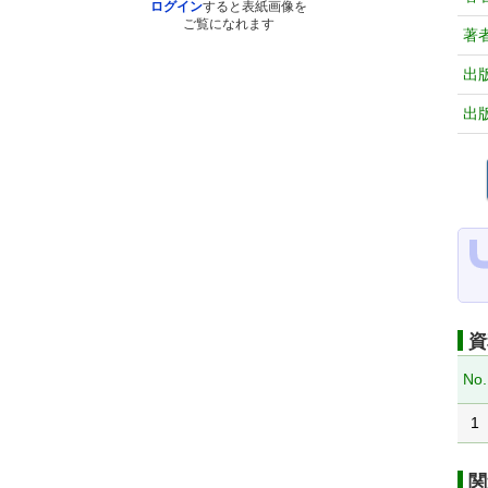
ログイン
すると表紙画像を
ご覧になれます
著
出
出
資
No.
1
関