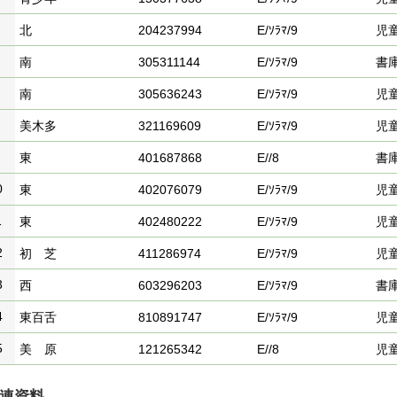
北
204237994
E/ｿﾗﾏ/9
児
南
305311144
E/ｿﾗﾏ/9
書
南
305636243
E/ｿﾗﾏ/9
児
美木多
321169609
E/ｿﾗﾏ/9
児
東
401687868
E//8
書
0
東
402076079
E/ｿﾗﾏ/9
児
1
東
402480222
E/ｿﾗﾏ/9
児
2
初 芝
411286974
E/ｿﾗﾏ/9
児
3
西
603296203
E/ｿﾗﾏ/9
書
4
東百舌
810891747
E/ｿﾗﾏ/9
児
5
美 原
121265342
E//8
児
連資料