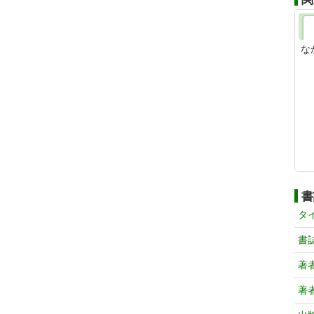
な
書
タ
書
著
著