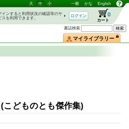
大
中
小
一般
かな
English
0
グインすると利用状況の確認等のサ
ビスを利用できます。
カート
書誌検索
マイライブラリー
 (こどものとも傑作集)