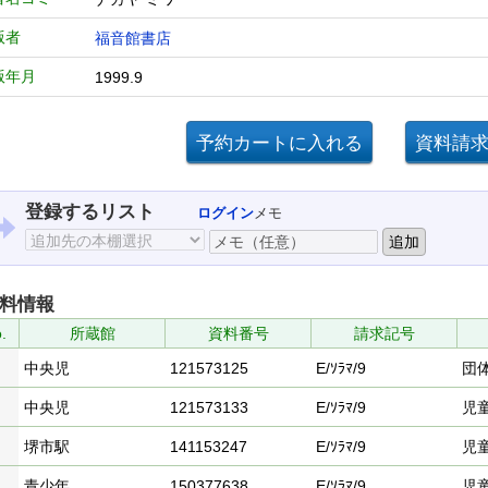
版者
福音館書店
版年月
1999.9
登録するリスト
ログイン
メモ
料情報
.
所蔵館
資料番号
請求記号
中央児
121573125
E/ｿﾗﾏ/9
団
中央児
121573133
E/ｿﾗﾏ/9
児
堺市駅
141153247
E/ｿﾗﾏ/9
児
青少年
150377638
E/ｿﾗﾏ/9
児