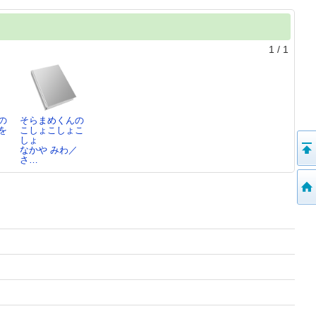
1
/
1
の
そらまめくんの
を
こしょこしょこ
しょ
／
なかや みわ／
さ…