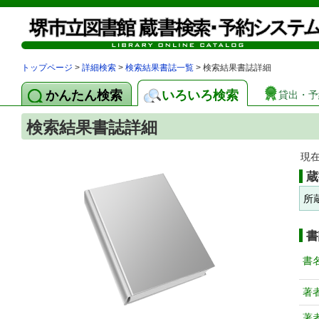
トップページ
>
詳細検索
>
検索結果書誌一覧
> 検索結果書誌詳細
かんたん検索
いろいろ検索
貸出・予
検索結果書誌詳細
現
蔵
所
書
書
著
著