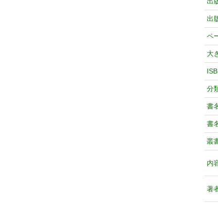
出
出
ペ
大
IS
分
書
書
叢
内
著