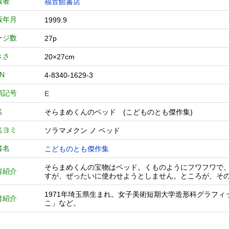
版者
福音館書店
版年月
1999.9
ージ数
27p
きさ
20×27cm
BN
4-8340-1629-3
類記号
E
名
そらまめくんのベッド (こどものとも傑作集)
名ヨミ
ソラマメクン ノ ベッド
書名
こどものとも傑作集
そらまめくんの宝物はベッド。くものようにフワフワで
容紹介
すが、ぜったいに使わせようとしません。ところが、その
1971年埼玉県生まれ。女子美術短期大学造形科グラフ
者紹介
こ」など。