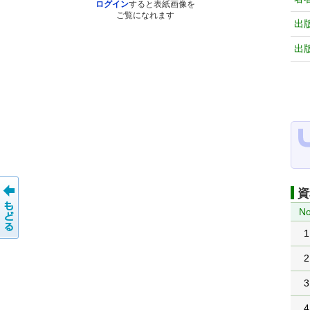
ログイン
すると表紙画像を
ご覧になれます
出
出
資
No
1
2
3
4