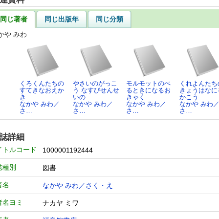
同じ著者
同じ出版年
同じ分類
かや みわ
くろくんたちの
やさいのがっこ
モルモットのぺ
くれよんたち
すてきなおえか
う なすびせんせ
るときになるお
きょうはなに
き
いの…
きゃく…
かこう…
なかや みわ／
なかや みわ／
なかや みわ／
なかや みわ
さ…
さ…
さ…
さ…
誌詳細
イトルコード
1000001192444
誌種別
図書
者名
なかや みわ／さく・え
者名ヨミ
ナカヤ ミワ