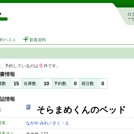
図書館 蔵書検索・予約システム
ロ
ー
約ベスト
新着資料
0
在、予約しているのは
件です。
書情報
15
10
0
0
蔵数
在庫数
予約数
発注数
誌情報
そらまめくんのベッド
名
者名
なかや みわ／さく・え
者名ヨミ
ナカヤ ミワ