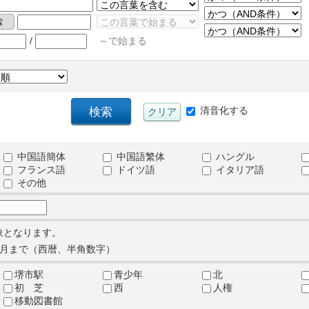
/
～で始まる
清音化する
中国語簡体
中国語繁体
ハングル
フランス語
ドイツ語
イタリア語
その他
象となります。
月まで（西暦、半角数字）
堺市駅
青少年
北
初 芝
西
人権
移動図書館