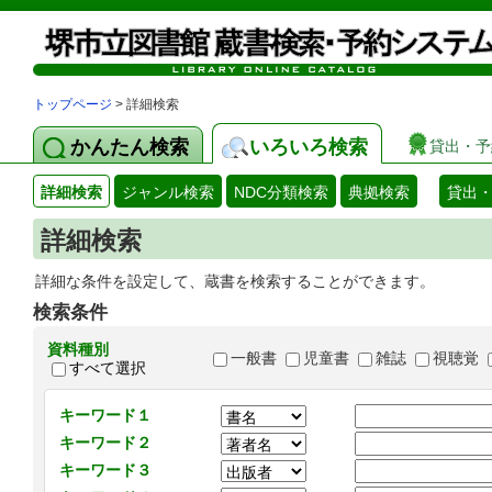
トップページ
> 詳細検索
かんたん検索
いろいろ検索
貸出・予
詳細検索
ジャンル検索
NDC分類検索
典拠検索
貸出
詳細検索
詳細な条件を設定して、蔵書を検索することができます。
検索条件
資料種別
一般書
児童書
雑誌
視聴覚
すべて選択
キーワード１
キーワード２
キーワード３