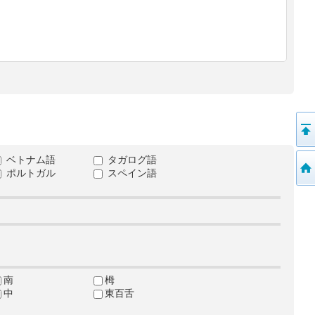
ベトナム語
タガログ語
ポルトガル
スペイン語
南
栂
中
東百舌