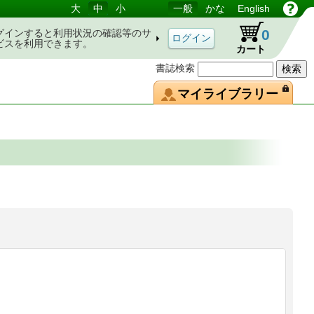
大
中
小
一般
かな
English
0
グインすると利用状況の確認等のサ
ビスを利用できます。
カート
書誌検索
マイライブラリー