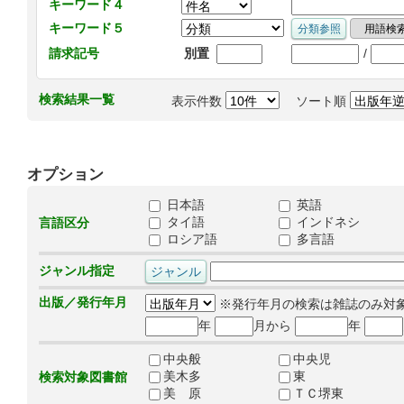
キーワード４
キーワード５
/
請求記号
別置
検索結果一覧
表示件数
ソート順
オプション
日本語
英語
タイ語
インドネシ
言語区分
ロシア語
多言語
ジャンル指定
出版／発行年月
※発行年月の検索は雑誌のみ対
年
月から
年
中央般
中央児
美木多
東
検索対象図書館
美 原
ＴＣ堺東