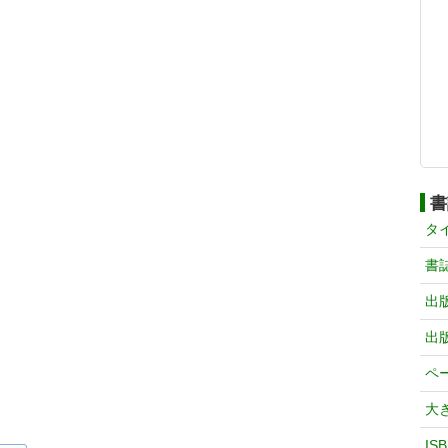
書
タ
書
出
出
ペ
大
IS