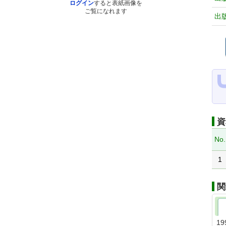
ログイン
すると表紙画像を
ご覧になれます
出
資
No.
1
関
19