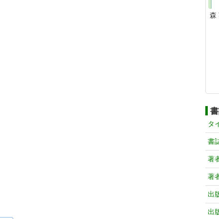
森
書
タ
書
著
著
出
出