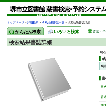
トップページ
>
詳細検索
>
検索結果書誌一覧
> 検索結果書誌詳細
かんたん検索
いろいろ検索
貸出・予
検索結果書誌詳細
現
蔵
所
書
書
著
著