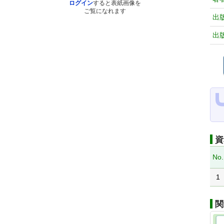
ログイン
すると表紙画像を
ご覧になれます
出
出
資
No.
1
関