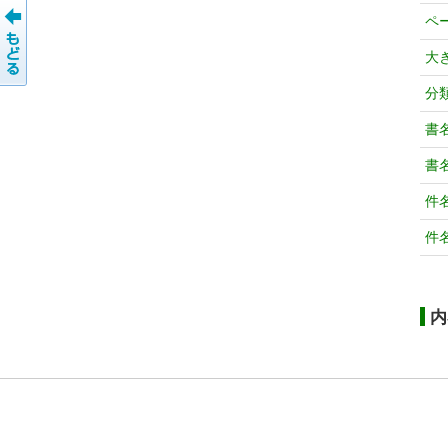
ペ
大
分
書
書
件
件
内